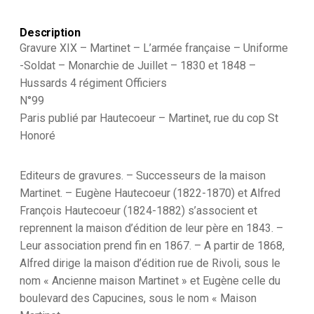
Monarchie
de
Description
Juillet
-
Gravure XIX – Martinet – L’armée française – Uniforme
1830
-Soldat – Monarchie de Juillet – 1830 et 1848 –
et
Hussards 4 régiment Officiers
1848
-
N°99
Hussards
Paris publié par Hautecoeur – Martinet, rue du cop St
4
Honoré
régiment
Editeurs de gravures. – Successeurs de la maison
Martinet. – Eugène Hautecoeur (1822-1870) et Alfred
François Hautecoeur (1824-1882) s’associent et
reprennent la maison d’édition de leur père en 1843. –
Leur association prend fin en 1867. – A partir de 1868,
Alfred dirige la maison d’édition rue de Rivoli, sous le
nom « Ancienne maison Martinet » et Eugène celle du
boulevard des Capucines, sous le nom « Maison