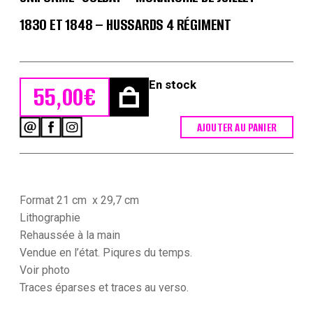
1830 ET 1848 – HUSSARDS 4 RÉGIMENT
En stock
55,00
€
AJOUTER AU PANIER
quantité
de
Gravure
XIX
-
Martinet
Format 21 cm x 29,7 cm
-
Lithographie
L'armée
Rehaussée à la main
française
Vendue en l’état. Piqures du temps.
-
Uniforme
Voir photo
-
Traces
éparses et traces au verso.
Soldat
-