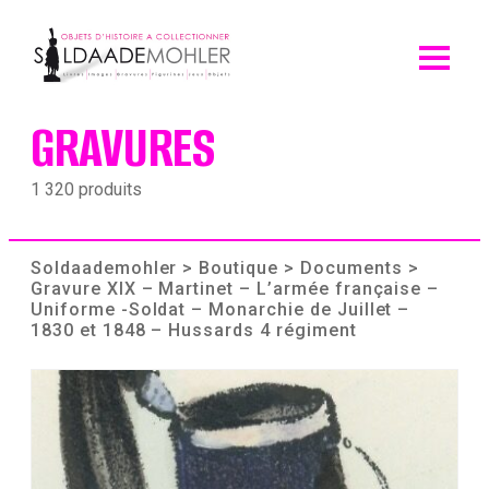
Skip
to
content
GRAVURES
1 320 produits
Soldaademohler
>
Boutique
>
Documents
>
Gravure XIX – Martinet – L’armée française –
Uniforme -Soldat – Monarchie de Juillet –
1830 et 1848 – Hussards 4 régiment