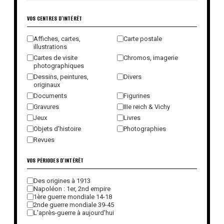
VOS CENTRES D'INTÉRÊT
Affiches, cartes,
Carte postale
illustrations
Cartes de visite
Chromos, imagerie
photographiques
Dessins, peintures,
Divers
originaux
Documents
Figurines
Gravures
IIIe reich & Vichy
Jeux
Livres
Objets d'histoire
Photographies
Revues
VOS PÉRIODES D'INTÉRÊT
Des origines à 1913
Napoléon : 1er, 2nd empire
1ère guerre mondiale 14-18
2nde guerre mondiale 39-45
L'après-guerre à aujourd'hui