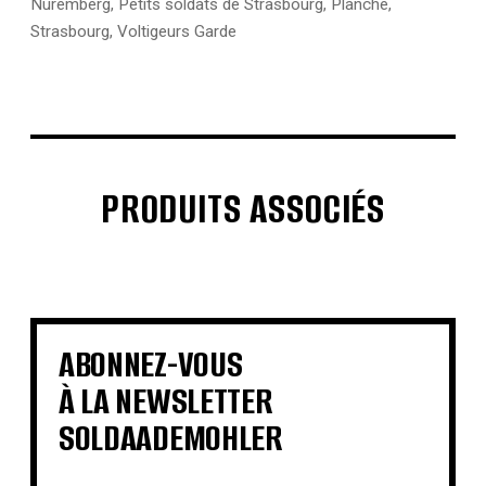
Nuremberg
,
Petits soldats de Strasbourg
,
Planche
,
Strasbourg
,
Voltigeurs Garde
PRODUITS ASSOCIÉS
€
€
€
€
€
€
€
€
ABONNEZ-VOUS
À LA NEWSLETTER
SOLDAADEMOHLER