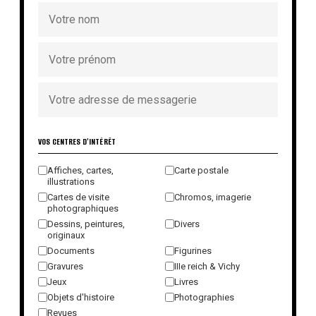
VOS CENTRES D'INTÉRÊT
Affiches, cartes,
Carte postale
illustrations
Cartes de visite
Chromos, imagerie
photographiques
Dessins, peintures,
Divers
originaux
Documents
Figurines
Gravures
IIIe reich & Vichy
Jeux
Livres
Objets d'histoire
Photographies
Revues