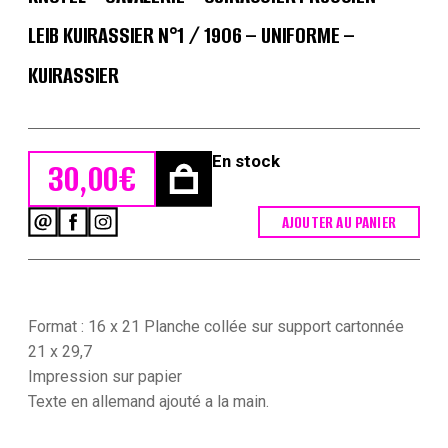
LEIB KUIRASSIER N°1 / 1906 – UNIFORME –
KUIRASSIER
En stock
30,00
€
AJOUTER AU PANIER
quantité
de
2
Planches
Gravure
-
Format : 16 x 21 Planche collée sur support cartonnée
Illustration
21 x 29,7
Richard
Impression sur papier
Knötel
Texte en allemand ajouté a la main.
-
Cavalerie
-