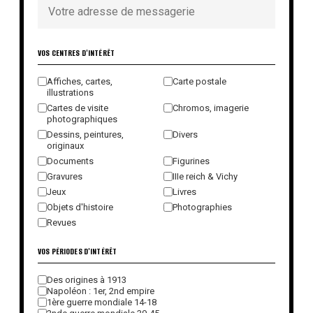
VOS CENTRES D'INTÉRÊT
Affiches, cartes,
Carte postale
illustrations
Cartes de visite
Chromos, imagerie
photographiques
Dessins, peintures,
Divers
originaux
Documents
Figurines
Gravures
IIIe reich & Vichy
Jeux
Livres
Objets d'histoire
Photographies
Revues
VOS PÉRIODES D'INTÉRÊT
Des origines à 1913
Napoléon : 1er, 2nd empire
1ère guerre mondiale 14-18