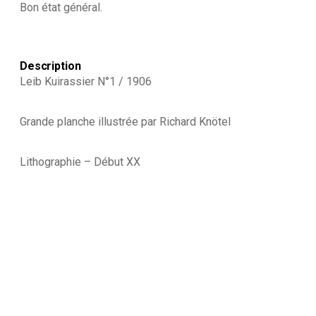
Bon état général.
Cuirassier
Prussien
-
Leib
Kuirassier
Description
N°1
Leib Kuirassier N°1 / 1906
/
1906
-
Grande planche illustrée par Richard Knötel
Uniforme
-
Kuirassier
Lithographie – Début XX