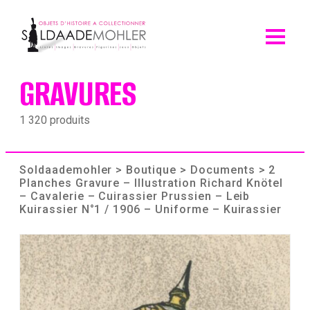
Skip
to
content
GRAVURES
1 320 produits
Soldaademohler
>
Boutique
>
Documents
> 2
Planches Gravure – Illustration Richard Knötel
– Cavalerie – Cuirassier Prussien – Leib
Kuirassier N°1 / 1906 – Uniforme – Kuirassier