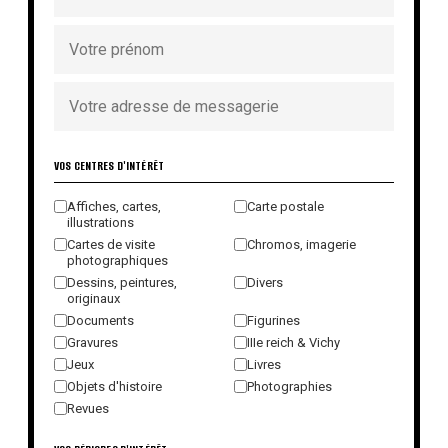
VOS CENTRES D'INTÉRÊT
Affiches, cartes,
Carte postale
illustrations
Cartes de visite
Chromos, imagerie
photographiques
Dessins, peintures,
Divers
originaux
Documents
Figurines
Gravures
IIIe reich & Vichy
Jeux
Livres
Objets d'histoire
Photographies
Revues