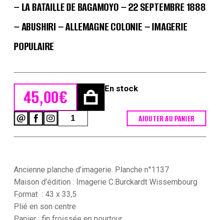
– LA BATAILLE DE BAGAMOYO – 22 SEPTEMBRE 1888
– ABUSHIRI – ALLEMAGNE COLONIE – IMAGERIE
POPULAIRE
En stock
45,00
€
quantité
AJOUTER AU PANIER
de
Planche
imagerie
Wissembourg
-
Ancienne planche d’imagerie. Planche n°1137
C.Burckardt
-
Maison d’édition : Imagerie C.Burckardt Wissembourg
La
Format : 43 x 33,5
bataille
Plié en son centre
de
Bagamoyo
Papier : fin froissée en pourtour