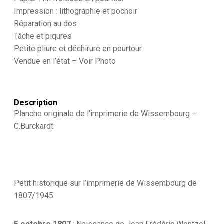
-
Impression : lithographie et pochoir
22
Réparation au dos
septembre
1888
Tâche et piqures
-
Petite pliure et déchirure en pourtour
Abushiri
Vendue en l’état – Voir Photo
-
Allemagne
Colonie
-
Imagerie
Description
Populaire
Planche originale de l’imprimerie de Wissembourg –
C.Burckardt
Petit historique sur l’imprimerie de Wissembourg de
1807/1945