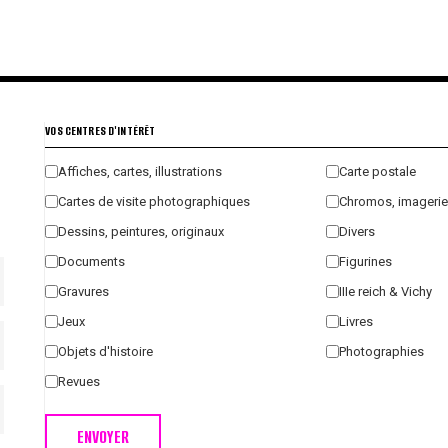
€
€
€
€
VOS CENTRES D'INTÉRÊT
Affiches, cartes, illustrations
Carte postale
Cartes de visite photographiques
Chromos, imagerie
Dessins, peintures, originaux
Divers
Documents
Figurines
Gravures
IIIe reich & Vichy
Jeux
Livres
Objets d'histoire
Photographies
Revues
ENVOYER