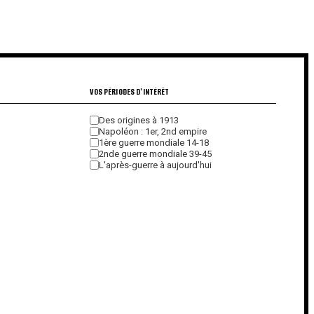
€
€
VOS PÉRIODES D'INTÉRÊT
Des origines à 1913
Napoléon : 1er, 2nd empire
1ère guerre mondiale 14-18
2nde guerre mondiale 39-45
L'après-guerre à aujourd'hui