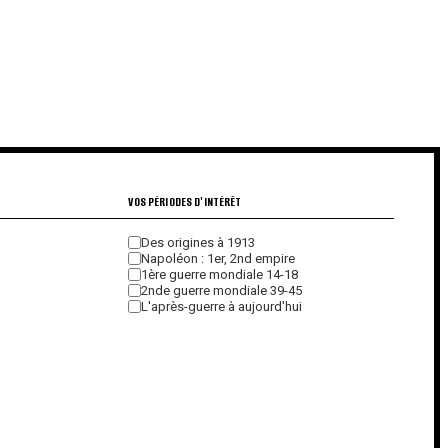
€
€
VOS PÉRIODES D'INTÉRÊT
Des origines à 1913
Napoléon : 1er, 2nd empire
1ère guerre mondiale 14-18
2nde guerre mondiale 39-45
L'après-guerre à aujourd'hui