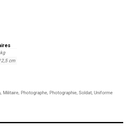
aires
 kg
12,5 cm
n
,
Militaire
,
Photographe
,
Photographie
,
Soldat
,
Uniforme