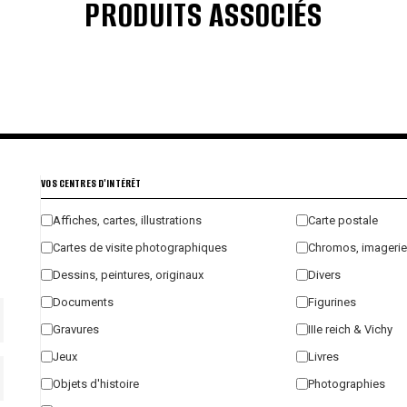
PRODUITS ASSOCIÉS
€
€
€
€
VOS CENTRES D'INTÉRÊT
Affiches, cartes, illustrations
Carte postale
Cartes de visite photographiques
Chromos, imagerie
Dessins, peintures, originaux
Divers
Documents
Figurines
Gravures
IIIe reich & Vichy
Jeux
Livres
Objets d'histoire
Photographies