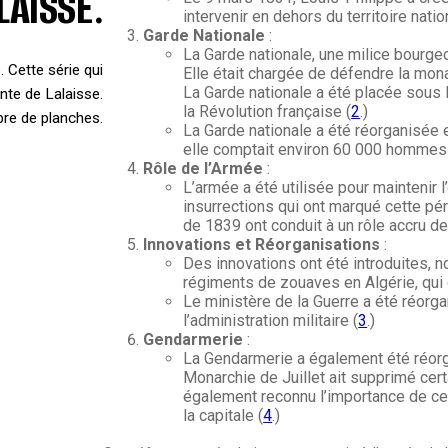
LAISSE.
intervenir en dehors du territoire natio
Garde Nationale
:
La Garde nationale, une milice bourgeoi
 Cette série qui
Elle était chargée de défendre la monar
La Garde nationale a été placée sous 
nte de Lalaisse.
la Révolution française (
2
.)
re de planches.
La Garde nationale a été réorganisée 
elle comptait environ 60 000 hommes
Rôle de l’Armée
:
L’armée a été utilisée pour maintenir 
insurrections qui ont marqué cette pé
de 1839 ont conduit à un rôle accru de
Innovations et Réorganisations
:
Des innovations ont été introduites, n
régiments de zouaves en Algérie, qui o
Le ministère de la Guerre a été réorga
l’administration militaire (
3
.)
Gendarmerie
:
La Gendarmerie a également été réorga
Monarchie de Juillet ait supprimé cert
également reconnu l’importance de ce
la capitale (
4
.)