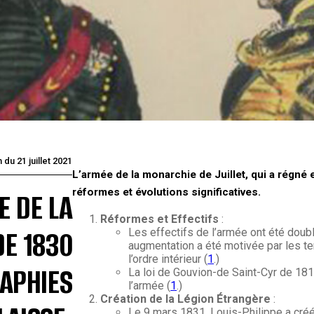
 du 21 juillet 2021
L’armée de la monarchie de Juillet, qui a régné
réformes et évolutions significatives.
E DE LA
Réformes et Effectifs
:
DE 1830
Les effectifs de l’armée ont été dou
augmentation a été motivée par les te
l’ordre intérieur (
1
.)
RAPHIES
La loi de Gouvion-de Saint-Cyr de 181
l’armée (
1
.)
Création de la Légion Étrangère
:
Le 9 mars 1831, Louis-Philippe a créé 