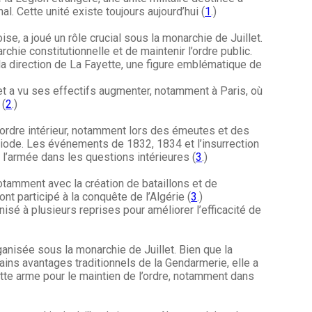
nal. Cette unité existe toujours aujourd’hui (
1
.)
se, a joué un rôle crucial sous la monarchie de Juillet.
chie constitutionnelle et de maintenir l’ordre public.
la direction de La Fayette, une figure emblématique de
et a vu ses effectifs augmenter, notamment à Paris, où
 (
2
.)
l’ordre intérieur, notamment lors des émeutes et des
riode. Les événements de 1832, 1834 et l’insurrection
 l’armée dans les questions intérieures (
3
.)
otamment avec la création de bataillons et de
nt participé à la conquête de l’Algérie (
3
.)
nisé à plusieurs reprises pour améliorer l’efficacité de
nisée sous la monarchie de Juillet. Bien que la
ains avantages traditionnels de la Gendarmerie, elle a
tte arme pour le maintien de l’ordre, notamment dans