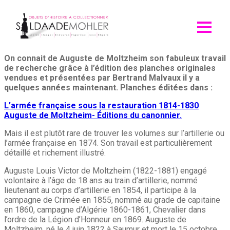
Skip
to
content
On connait de Auguste de Moltzheim son fabuleux travail
de recherche grâce à l’édition des planches originales
vendues et présentées par Bertrand Malvaux il y a
quelques années maintenant. Planches éditées dans :
L’armée française sous la restauration 1814-1830
Auguste de Moltzheim- Éditions du canonnier.
Mais il est plutôt rare de trouver les volumes sur l’artillerie ou
l’armée française en 1874. Son travail est particulièrement
détaillé et richement illustré.
Auguste Louis Victor de Moltzheim (1822-1881) engagé
volontaire à l’âge de 18 ans au train d’artillerie, nommé
lieutenant au corps d’artillerie en 1854, il participe à la
campagne de Crimée en 1855, nommé au grade de capitaine
en 1860, campagne d’Algérie 1860-1861, Chevalier dans
l’ordre de la Légion d’Honneur en 1869. Auguste de
Moltzheim, né le 4 juin 1822 à Saumur et mort le 15 octobre