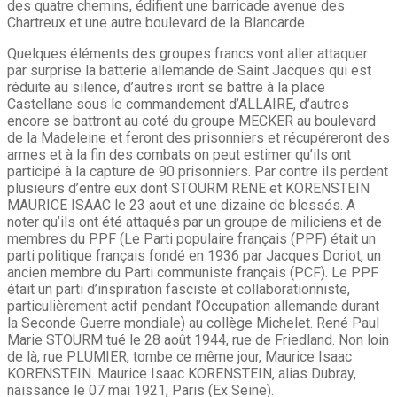
des quatre chemins, édifient une barricade avenue des
Chartreux et une autre boulevard de la Blancarde.
Quelques éléments des groupes francs vont aller attaquer
par surprise la batterie allemande de Saint Jacques qui est
réduite au silence, d’autres iront se battre à la place
Castellane sous le commandement d’ALLAIRE, d’autres
encore se battront au coté du groupe MECKER au boulevard
de la Madeleine et feront des prisonniers et récupéreront des
armes et à la fin des combats on peut estimer qu’ils ont
participé à la capture de 90 prisonniers. Par contre ils perdent
plusieurs d’entre eux dont STOURM RENE et KORENSTEIN
MAURICE ISAAC le 23 aout et une dizaine de blessés. A
noter qu’ils ont été attaqués par un groupe de miliciens et de
membres du PPF (Le Parti populaire français (PPF) était un
parti politique français fondé en 1936 par Jacques Doriot, un
ancien membre du Parti communiste français (PCF). Le PPF
était un parti d’inspiration fasciste et collaborationniste,
particulièrement actif pendant l’Occupation allemande durant
la Seconde Guerre mondiale) au collège Michelet. René Paul
Marie STOURM tué le 28 août 1944, rue de Friedland. Non loin
de là, rue PLUMIER, tombe ce même jour, Maurice Isaac
KORENSTEIN. Maurice Isaac KORENSTEIN, alias Dubray,
naissance le 07 mai 1921, Paris (Ex Seine).