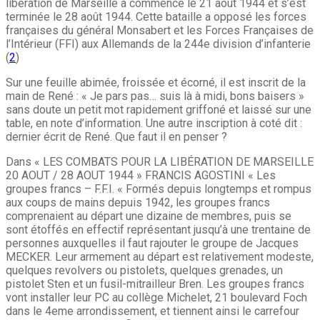
libération de Marseille a commencé le 21 août 1944 et s’est
terminée le 28 août 1944. Cette bataille a opposé les forces
françaises du général Monsabert et les Forces Françaises de
l’Intérieur (FFI) aux Allemands de la 244e division d’infanterie
(
2
)
Sur une feuille abimée, froissée et écorné, il est inscrit de la
main de René : « Je pars pas… suis là à midi, bons baisers »
sans doute un petit mot rapidement griffoné et laissé sur une
table, en note d’information. Une autre inscription à coté dit :
dernier écrit de René. Que faut il en penser ?
Dans « LES COMBATS POUR LA LIBÉRATION DE MARSEILLE
20 AOUT / 28 AOUT 1944 » FRANCIS AGOSTINI « Les
groupes francs – F.F.I. « Formés depuis longtemps et rompus
aux coups de mains depuis 1942, les groupes francs
comprenaient au départ une dizaine de membres, puis se
sont étoffés en effectif représentant jusqu’à une trentaine de
personnes auxquelles il faut rajouter le groupe de Jacques
MECKER. Leur armement au départ est relativement modeste,
quelques revolvers ou pistolets, quelques grenades, un
pistolet Sten et un fusil-mitrailleur Bren. Les groupes francs
vont installer leur PC au collège Michelet, 21 boulevard Foch
dans le 4eme arrondissement, et tiennent ainsi le carrefour