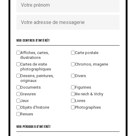
VOS CENTRES D'INTÉRÊT
Affiches, cartes,
Carte postale
illustrations
Cartes de visite
Chromos, imagerie
photographiques
Dessins, peintures,
Divers
originaux
Documents
Figurines
Gravures
IIIe reich & Vichy
Jeux
Livres
Objets d'histoire
Photographies
Revues
VOS PÉRIODES D'INTÉRÊT