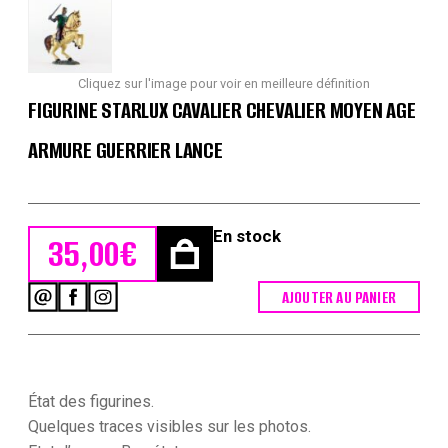
Cliquez sur l'image pour voir en meilleure définition
FIGURINE STARLUX CAVALIER CHEVALIER MOYEN AGE
ARMURE GUERRIER LANCE
En stock
35,00
€
AJOUTER AU PANIER
quantité
de
Figurine
Starlux
Cavalier
Chevalier
État des figurines.
Moyen
Quelques traces visibles sur les photos.
Age