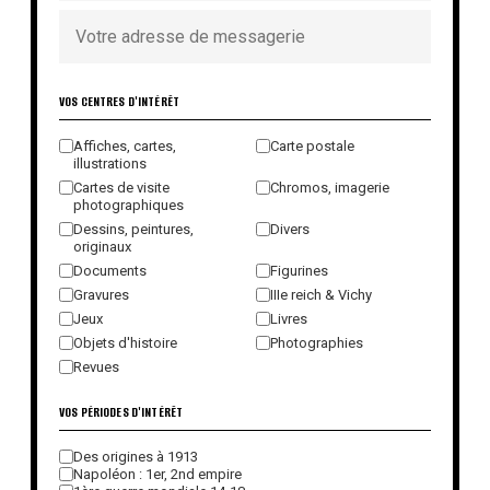
VOS CENTRES D'INTÉRÊT
Affiches, cartes,
Carte postale
illustrations
Cartes de visite
Chromos, imagerie
photographiques
Dessins, peintures,
Divers
originaux
Documents
Figurines
Gravures
IIIe reich & Vichy
Jeux
Livres
Objets d'histoire
Photographies
Revues
VOS PÉRIODES D'INTÉRÊT
Des origines à 1913
Napoléon : 1er, 2nd empire