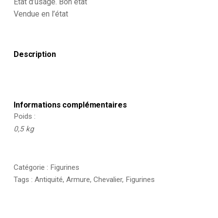
Etat d’usage. Bon état
Armure
Vendue en l’état
Guerrier
Lance
Description
Informations complémentaires
Poids
0,5 kg
Catégorie :
Figurines
Tags :
Antiquité
,
Armure
,
Chevalier
,
Figurines