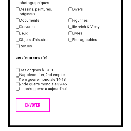
photographiques
Dessins, peintures,
Divers
originaux
Documents
Figurines
Gravures
IIIe reich & Vichy
Jeux
Livres
Objets d'histoire
Photographies
Revues
VOS PÉRIODES D'INTÉRÊT
Des origines à 1913
Napoléon : 1er, 2nd empire
1ère guerre mondiale 14-18
2nde guerre mondiale 39-45
L'après-guerre à aujourd'hui
ENVOYER