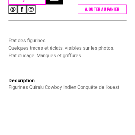
AJOUTER AU PANIER
quantité
de
Figurines
Quiralu
Cowboy
Indien
État des figurines.
Conquête
Quelques traces et éclats, visibles sur les photos.
de
Etat d’usage. Manques et griffures.
l'ouest
(Copier)
Description
Figurines Quiralu Cowboy Indien Conquête de l’ouest