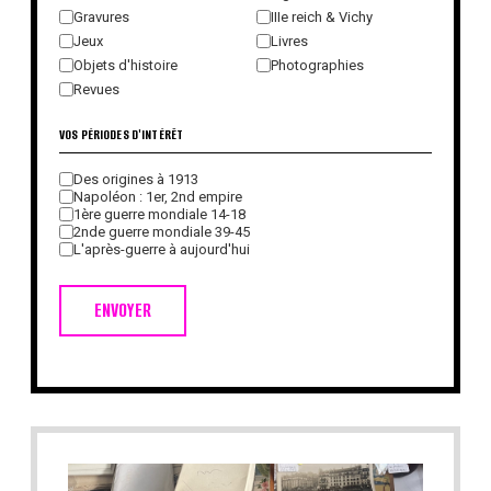
Gravures
IIIe reich & Vichy
Jeux
Livres
Objets d'histoire
Photographies
Revues
VOS PÉRIODES D'INTÉRÊT
Des origines à 1913
Napoléon : 1er, 2nd empire
1ère guerre mondiale 14-18
2nde guerre mondiale 39-45
L'après-guerre à aujourd'hui
ENVOYER