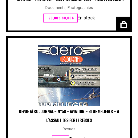
Documents
,
Photographies
Le prix initial était : 120,00€.
Le prix actuel est : 80,00€.
120,00
€
80,00
€
En stock
REVUE AÉRO JOURNAL – N°58 – AVIATION – STURMFLIEGER – A
L’ASSAUT DES FORTERESSES
Revues