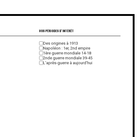
€
VOS PÉRIODES D'INTÉRÊT
Des origines à 1913
Napoléon : 1er, 2nd empire
1ère guerre mondiale 14-18
2nde guerre mondiale 39-45
L'après-guerre à aujourd'hui