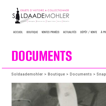
Skip
to
content
ACCUEIL
BOUTIQUE
VENTES PRIVÉES
ACTUALITÉS
DÉPÔT / VENTE
À P
DOCUMENTS
Soldaademohler
>
Boutique
>
Documents
> Snap