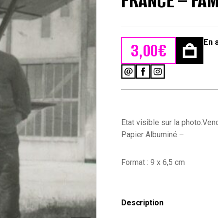
FRANCE – FAM
En 
3,00
€
quantité
de
Snapshot
-
Photo
papier
Etat visible sur la photo.Vend
originale
Papier Albuminé –
-
Avion
-
Format : 9 x 6,5 cm
Aéronautique
-
Uniforme
-
Description
France
-