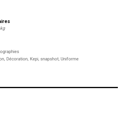
aires
 kg
ographies
ion
,
Décoration
,
Kepi
,
snapshot
,
Uniforme
€