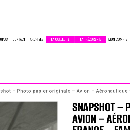
ROPOS
CONTACT
ARCHIVES
LA COLLEC’TE
LA TRÉZORERIE
MON COMPTE
shot – Photo papier originale – Avion – Aéronautique 
SNAPSHOT – P
AVION – AÉRO