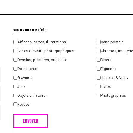
€
€
VOS CENTRES D'INTÉRÊT
Affiches, cartes, illustrations
Carte postale
Cartes de visite photographiques
Chromos, imagerie
Dessins, peintures, originaux
Divers
Documents
Figurines
Gravures
IIIe reich & Vichy
Jeux
Livres
Objets d'histoire
Photographies
Revues
ENVOYER