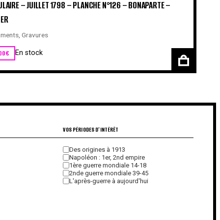
LAIRE – JUILLET 1798 – PLANCHE N°126 – BONAPARTE –
BER
ments
,
Gravures
00
€
En stock
VOS PÉRIODES D'INTÉRÊT
Des origines à 1913
Napoléon : 1er, 2nd empire
1ère guerre mondiale 14-18
2nde guerre mondiale 39-45
L'après-guerre à aujourd'hui