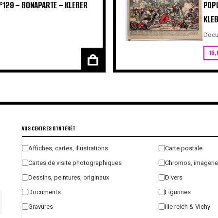
N°129 – BONAPARTE – KLEBER
POPU
KLE
Docu
15,
VOS CENTRES D'INTÉRÊT
Affiches, cartes, illustrations
Carte postale
Cartes de visite photographiques
Chromos, imagerie
Dessins, peintures, originaux
Divers
Documents
Figurines
Gravures
IIIe reich & Vichy