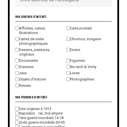
VOS CENTRES D'INTÉRÊT
Affiches, cartes,
Carte postale
illustrations
Cartes de visite
Chromos, imagerie
photographiques
Dessins, peintures,
Divers
originaux
Documents
Figurines
Gravures
IIIe reich & Vichy
Jeux
Livres
Objets d'histoire
Photographies
Revues
VOS PÉRIODES D'INTÉRÊT
Des origines à 1913
Napoléon : 1er, 2nd empire
1ère guerre mondiale 14-18
2nde guerre mondiale 39-45
L'après-guerre à aujourd'hui