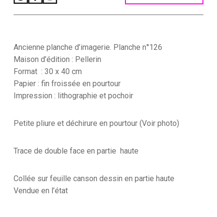
quantité
de
Planche
imagerie
Epinal
-
Ancienne planche d’imagerie. Planche n°126
Occupation
Maison d’édition : Pellerin
du
Format : 30 x 40 cm
Caire
Papier : fin froissée en pourtour
-
Imagerie
Impression : lithographie et pochoir
Populaire
-
Juillet
Petite pliure et déchirure en pourtour (Voir photo)
1798
-
Planche
Trace de double face en partie haute
N°126
-
Bonaparte
Collée sur feuille canson dessin en partie haute
-
Vendue en l’état
Kleber