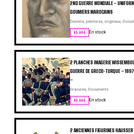
2ND GUERRE MONDIALE – UNIFORME
GOUMIERS MAROCAINS
Dessins, peintures, originaux
,
Docum
65,00
€
En stock
2 PLANCHES IMAGERIE WISSEMBO
GUERRE DE GRECO-TURQUE – 1897
–
Gravures
,
Documents
90,00
€
En stock
2 ANCIENNES FIGURINES HAUSSER