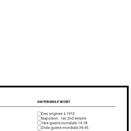
VOS PÉRIODES D'INTÉRÊT
Des origines à 1913
Napoléon : 1er, 2nd empire
1ère guerre mondiale 14-18
2nde guerre mondiale 39-45