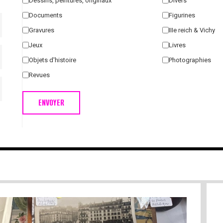
Dessins, peintures, originaux
Divers
Documents
Figurines
Gravures
IIIe reich & Vichy
Jeux
Livres
Objets d'histoire
Photographies
Revues
ENVOYER