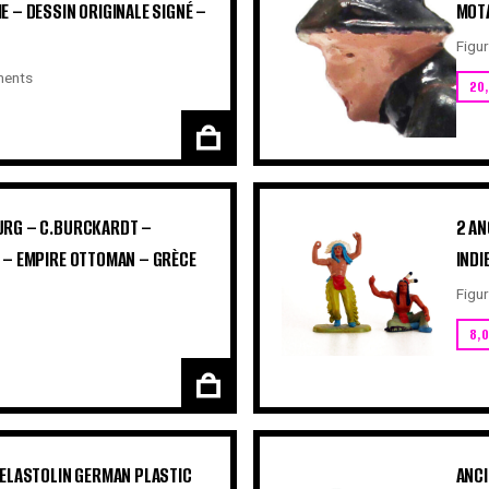
 – DESSIN ORIGINALE SIGNÉ –
MOTA
Figur
ents
20
URG – C.BURCKARDT –
2 AN
 – EMPIRE OTTOMAN – GRÈCE
INDI
Figur
8,
 ELASTOLIN GERMAN PLASTIC
ANCI