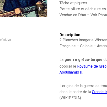
Tâche et piqures
-
1897
Petite pliure et déchirure en
-
Vendue en l’état – Voir Phot
Empire
ottoman
-
Grèce
Description
-
2 Planches imagerie Wisse
éfinition
Française – Colonie – Antan
La
guerre gréco-turque
d
opposa le
Royaume de Grèc
Abdülhamid II
.
L’origine de la guerre se tr
dans le cadre de la
Grande I
(WIKIPEDIA)