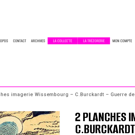
ROPOS
CONTACT
ARCHIVES
LA COLLEC’TE
LA TRÉZORERIE
MON COMPTE
ches imagerie Wissembourg – C.Burckardt – Guerre de
2 PLANCHES 
C.BURCKARDT