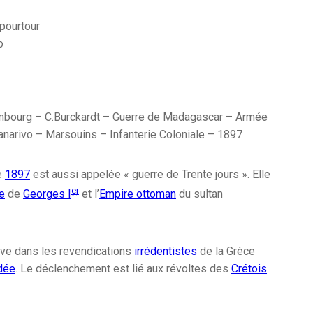
 pourtour
o
mbourg – C.Burckardt – Guerre de Madagascar – Armée
anarivo – Marsouins – Infanterie Coloniale – 1897
e
1897
est aussi appelée « guerre de Trente jours ». Elle
er
e
de
Georges
I
et l’
Empire ottoman
du sultan
ouve dans les revendications
irrédentistes
de la Grèce
dée
. Le déclenchement est lié aux révoltes des
Crétois
.