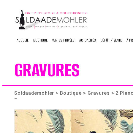
Skip
to
content
ACCUEIL
BOUTIQUE
VENTES PRIVÉES
ACTUALITÉS
DÉPÔT / VENTE
À P
GRAVURES
Soldaademohler
>
Boutique
>
Gravures
> 2 Plan
–