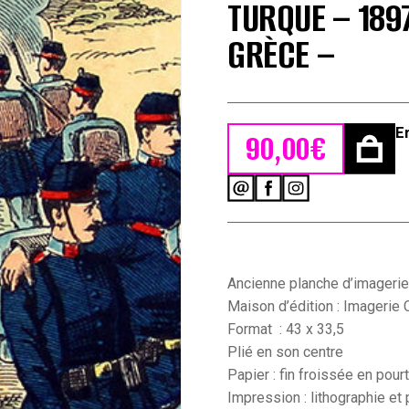
TURQUE – 189
GRÈCE –
E
90,00
€
quantité
de
2
Planches
imagerie
Wissembourg
Ancienne planche d’imageri
-
Maison d’édition : Imagerie
C.Burckardt
Format : 43 x 33,5
-
Plié en son centre
Guerre
de
Papier : fin froissée en pour
Greco-
Impression : lithographie et 
Turque