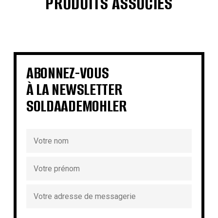
PRODUITS ASSOCIÉS
€
€
€
€
€
€
€
€
ABONNEZ-VOUS
À LA NEWSLETTER
SOLDAADEMOHLER