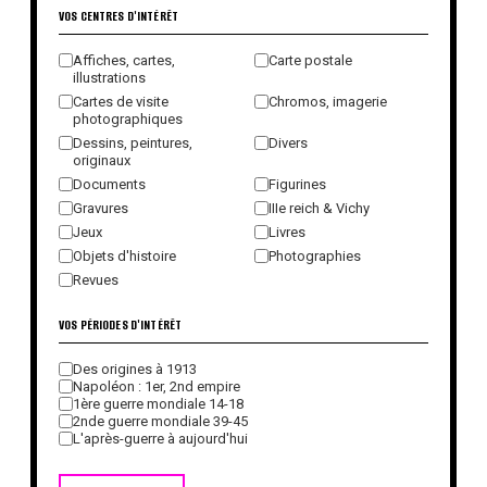
VOS CENTRES D'INTÉRÊT
Affiches, cartes,
Carte postale
illustrations
Cartes de visite
Chromos, imagerie
photographiques
Dessins, peintures,
Divers
originaux
Documents
Figurines
Gravures
IIIe reich & Vichy
Jeux
Livres
Objets d'histoire
Photographies
Revues
VOS PÉRIODES D'INTÉRÊT
Des origines à 1913
Napoléon : 1er, 2nd empire
1ère guerre mondiale 14-18
2nde guerre mondiale 39-45
L'après-guerre à aujourd'hui