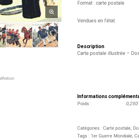
Format : carte postale
-
Guerriers
-
Vendues en l’état.
Soldats
-
Uniforme
-
Prusse
Description
-
Carte postale illustrée – Do
Manœuvre
-
Marine
-
éfinition
Cavalerie
-
Casque
Informations complément
a
Poids
0,250
pointe
Catégories :
Carte postale
,
Do
Tags :
1er Guerre Mondiale
,
Ca