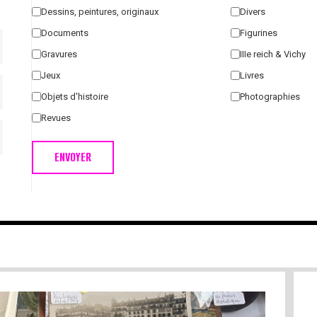
Dessins, peintures, originaux
Divers
Documents
Figurines
Gravures
IIIe reich & Vichy
Jeux
Livres
Objets d'histoire
Photographies
Revues
ENVOYER