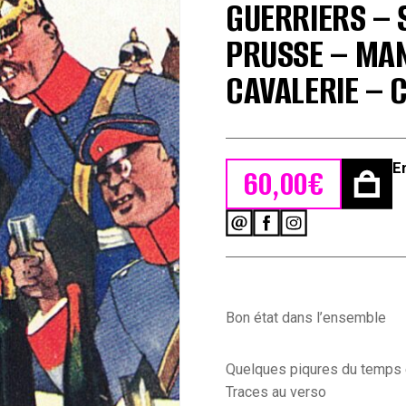
GUERRIERS – 
PRUSSE – MA
CAVALERIE – 
E
60,00
€
quantité
de
9
Anciennes
Cartes
Postale
Bon état dans l’ensemble
-
Propagande
14/18
Quelques piqures du temps e
-
Traces au verso
Caricature