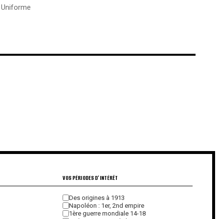
,
Uniforme
€
€
VOS PÉRIODES D'INTÉRÊT
Des origines à 1913
Napoléon : 1er, 2nd empire
1ère guerre mondiale 14-18