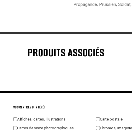
Propagande
,
Prussien
,
Soldat
PRODUITS ASSOCIÉS
€
€
€
€
VOS CENTRES D'INTÉRÊT
Affiches, cartes, illustrations
Carte postale
Cartes de visite photographiques
Chromos, imagerie