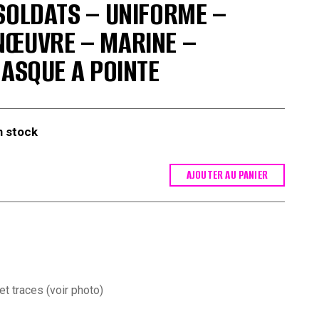
SOLDATS – UNIFORME –
NŒUVRE – MARINE –
CASQUE A POINTE
n stock
AJOUTER AU PANIER
t traces (voir photo)