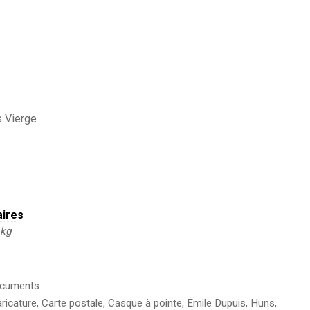
s Vierge
aires
 kg
cuments
ricature
,
Carte postale
,
Casque à pointe
,
Emile Dupuis
,
Huns
,