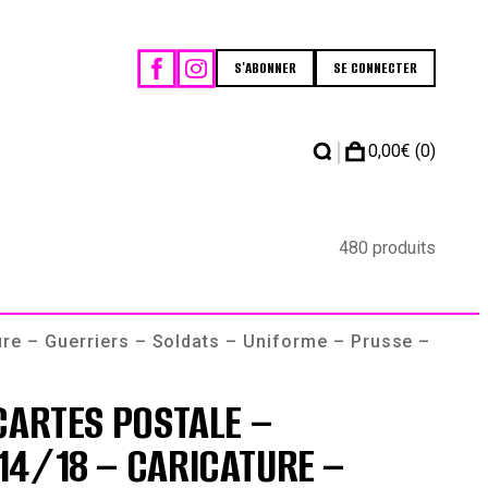
S'ABONNER
SE CONNECTER
|
0,00
€
(0)
480 produits
re – Guerriers – Soldats – Uniforme – Prusse –
CARTES POSTALE –
14/18 – CARICATURE –