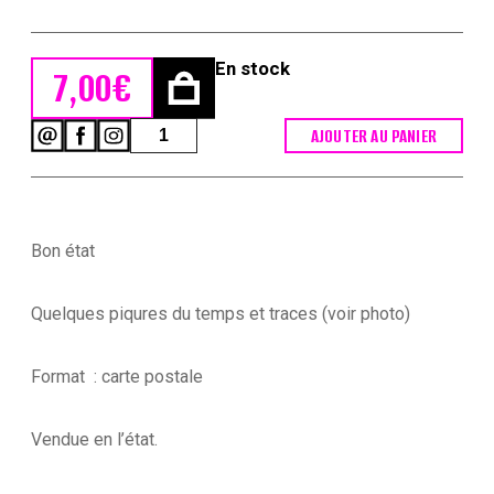
En stock
7,00
€
quantité
AJOUTER AU PANIER
de
Armée
Anglaise
Horse
Guards
Bon état
-
1939
-
Quelques piqures du temps et traces (voir photo)
Maurice
Toussaint
-
Format : carte postale
Uniforme
Vendue en l’état.