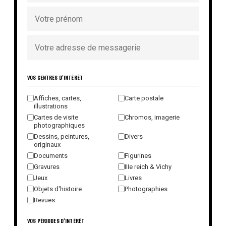
VOS CENTRES D'INTÉRÊT
Affiches, cartes,
Carte postale
illustrations
Cartes de visite
Chromos, imagerie
photographiques
Dessins, peintures,
Divers
originaux
Documents
Figurines
Gravures
IIIe reich & Vichy
Jeux
Livres
Objets d'histoire
Photographies
Revues
VOS PÉRIODES D'INTÉRÊT