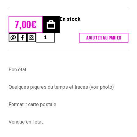
En stock
7,00
€
quantité
AJOUTER AU PANIER
de
Armée
Anglaise
Marine
Britannique
Bon état
1939
-
Maurice
Quelques piqures du temps et traces (voir photo)
Toussaint
-
Uniforme
Format : carte postale
-
Matelot
Vendue en l’état.