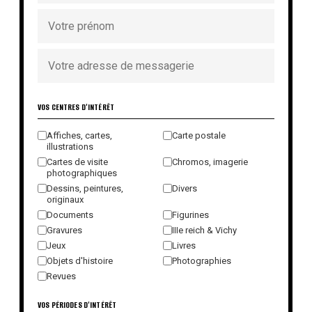
VOS CENTRES D'INTÉRÊT
Affiches, cartes,
Carte postale
illustrations
Cartes de visite
Chromos, imagerie
photographiques
Dessins, peintures,
Divers
originaux
Documents
Figurines
Gravures
IIIe reich & Vichy
Jeux
Livres
Objets d'histoire
Photographies
Revues
VOS PÉRIODES D'INTÉRÊT