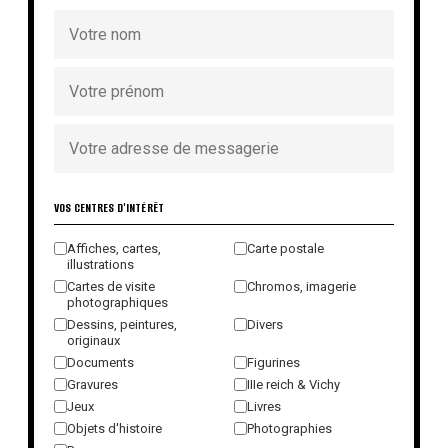
VOS CENTRES D'INTÉRÊT
Affiches, cartes,
Carte postale
illustrations
Cartes de visite
Chromos, imagerie
photographiques
Dessins, peintures,
Divers
originaux
Documents
Figurines
Gravures
IIIe reich & Vichy
Jeux
Livres
Objets d'histoire
Photographies