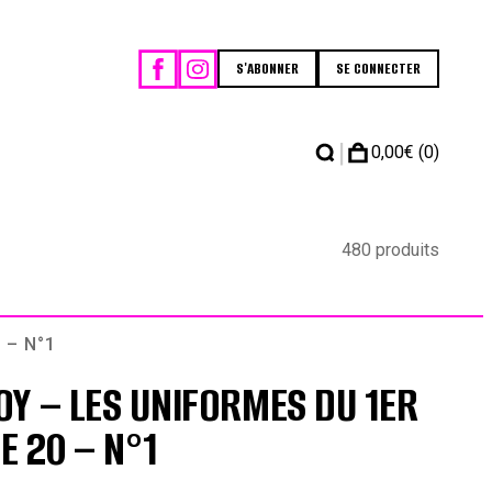
S'ABONNER
SE CONNECTER
|
0,00
€
(0)
480 produits
 – N°1
Y – LES UNIFORMES DU 1ER
E 20 – N°1