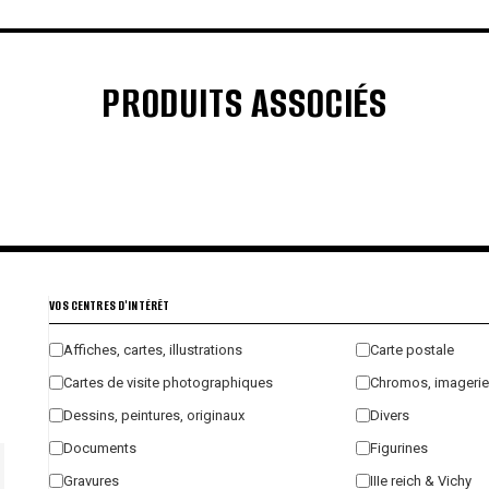
PRODUITS ASSOCIÉS
€
€
€
€
VOS CENTRES D'INTÉRÊT
Affiches, cartes, illustrations
Carte postale
Cartes de visite photographiques
Chromos, imagerie
Dessins, peintures, originaux
Divers
Documents
Figurines
Gravures
IIIe reich & Vichy