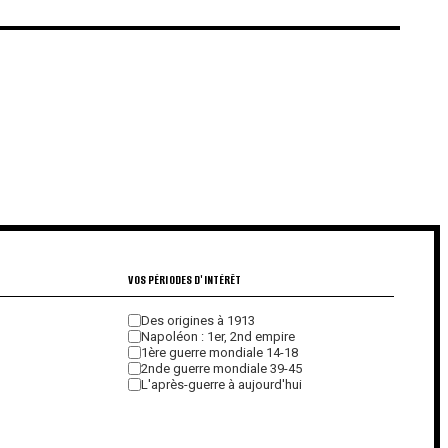
€
€
VOS PÉRIODES D'INTÉRÊT
Des origines à 1913
Napoléon : 1er, 2nd empire
1ère guerre mondiale 14-18
2nde guerre mondiale 39-45
L'après-guerre à aujourd'hui