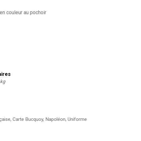
 en couleur au pochoir
aires
 kg
çaise
,
Carte Bucquoy
,
Napoléon
,
Uniforme