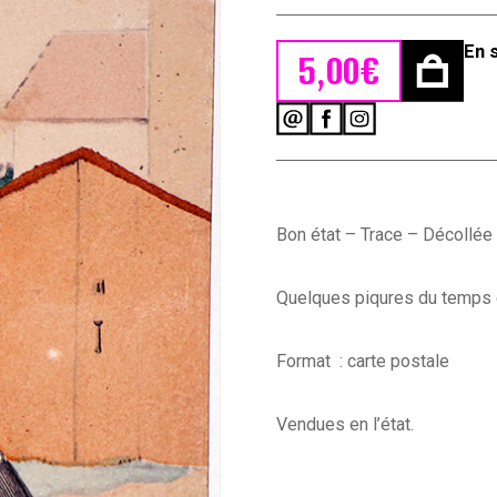
En 
5,00
€
quantité
de
Carte
Bucquoy
-
Les
Bon état – Trace – Décollée
Uniformes
du
1er
Quelques piqures du temps e
Empire
-
Série
Format : carte postale
20
-
N°1
Vendues en l’état.