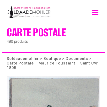
Skip
to
content
CARTE POSTALE
480 produits
Soldaademohler
>
Boutique
>
Documents
>
Carte Postale – Maurice Toussaint – Saint Cyr
1808