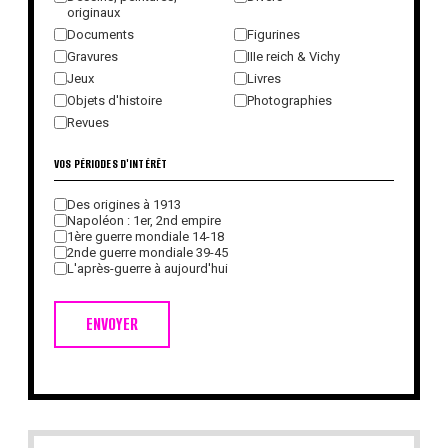
originaux
Documents
Figurines
Gravures
IIIe reich & Vichy
Jeux
Livres
Objets d'histoire
Photographies
Revues
VOS PÉRIODES D'INTÉRÊT
Des origines à 1913
Napoléon : 1er, 2nd empire
1ère guerre mondiale 14-18
2nde guerre mondiale 39-45
L'après-guerre à aujourd'hui
ENVOYER