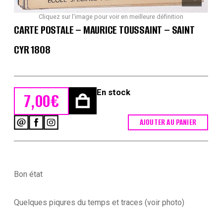
Cliquez sur l'image pour voir en meilleure définition
CARTE POSTALE – MAURICE TOUSSAINT – SAINT
CYR 1808
En stock
7,00
€
AJOUTER AU PANIER
quantité
de
Carte
Postale
-
Maurice
Bon état
Toussaint
-
Saint
Quelques piqures du temps et traces (voir photo)
Cyr
1808