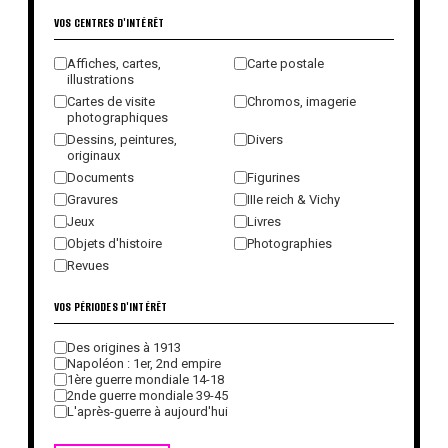
VOS CENTRES D'INTÉRÊT
Affiches, cartes,
Carte postale
illustrations
Cartes de visite
Chromos, imagerie
photographiques
Dessins, peintures,
Divers
originaux
Documents
Figurines
Gravures
IIIe reich & Vichy
Jeux
Livres
Objets d'histoire
Photographies
Revues
VOS PÉRIODES D'INTÉRÊT
Des origines à 1913
Napoléon : 1er, 2nd empire
1ère guerre mondiale 14-18
2nde guerre mondiale 39-45
L'après-guerre à aujourd'hui