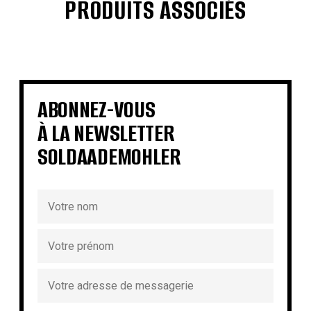
PRODUITS ASSOCIÉS
€
€
€
€
€
€
€
€
ABONNEZ-VOUS
À LA NEWSLETTER
SOLDAADEMOHLER