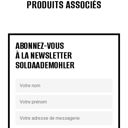
PRODUITS ASSOCIÉS
€
€
€
€
€
€
€
€
ABONNEZ-VOUS
À LA NEWSLETTER
SOLDAADEMOHLER