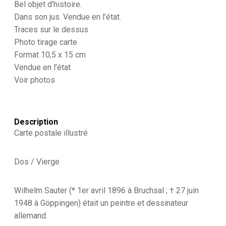
Illustration
Bel objet d’histoire.
-
Dans son jus. Vendue en l’état.
Armée
Traces sur le dessus
Allemande
Photo tirage carte
-
Der
Format 10,5 x 15 cm
Grosse
Vendue en l’état
Krieg
Voir photos
-
Propagande
-
Wilhelm
Sauter
Description
-
Carte postale illustré
Guerre
-
Soldats
Dos / Vierge
-
Uniforme
-
Wilhelm Sauter (* 1er avril 1896 à Bruchsal ; † 27 juin
Essenholer
1948 à Göppingen) était un peintre et dessinateur
allemand.