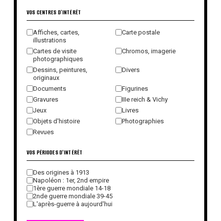
VOS CENTRES D'INTÉRÊT
Affiches, cartes,
Carte postale
illustrations
Cartes de visite
Chromos, imagerie
photographiques
Dessins, peintures,
Divers
originaux
Documents
Figurines
Gravures
IIIe reich & Vichy
Jeux
Livres
Objets d'histoire
Photographies
Revues
VOS PÉRIODES D'INTÉRÊT
Des origines à 1913
Napoléon : 1er, 2nd empire
1ère guerre mondiale 14-18
2nde guerre mondiale 39-45
L'après-guerre à aujourd'hui