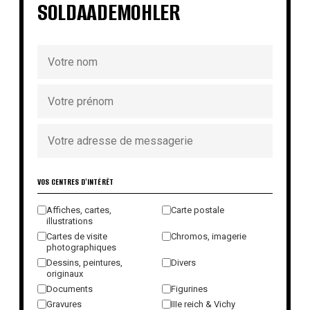
SOLDAADEMOHLER
VOS CENTRES D'INTÉRÊT
Affiches, cartes,
Carte postale
illustrations
Cartes de visite
Chromos, imagerie
photographiques
Dessins, peintures,
Divers
originaux
Documents
Figurines
Gravures
IIIe reich & Vichy