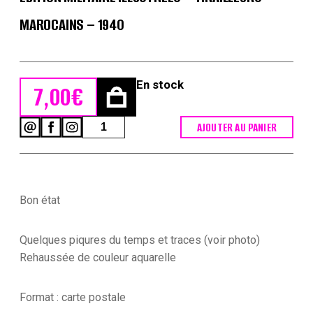
MAROCAINS – 1940
En stock
7,00
€
quantité
AJOUTER AU PANIER
de
Carte
Postale
Illustrée
-
Bon état
Edmond
Lajoux
-
Quelques piqures du temps et traces (voir photo)
Edition
Militaire
Rehaussée de couleur aquarelle
Illustrées
-
Tirailleurs
Format : carte postale
Marocains