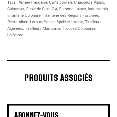
Tags :
Armée française
,
Carte postale
,
Chasseurs Alpins
,
Cuirassier
,
Ecole de Saint Cyr
,
Edmond Lajoux
,
Indochinois
,
Infanterie Coloniale
,
Infanterie des Régions Fortifiées
,
Pierre Albert Leroux
,
Soldat
,
Spahi Marocain
,
Tirailleurs
Algériens
,
Tirailleurs Marocains
,
Troupes Coloniales
,
Uniforme
PRODUITS ASSOCIÉS
€
€
€
€
€
€
€
€
ABONNEZ-VOUS