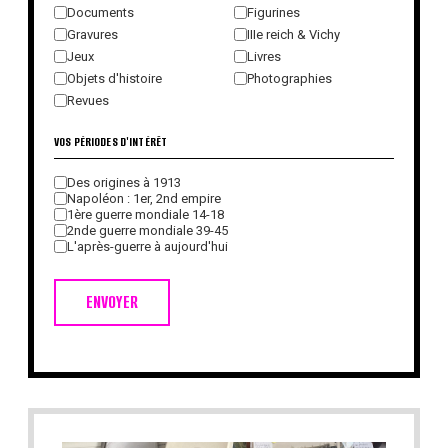
Documents
Figurines
Gravures
IIIe reich & Vichy
Jeux
Livres
Objets d'histoire
Photographies
Revues
VOS PÉRIODES D'INTÉRÊT
Des origines à 1913
Napoléon : 1er, 2nd empire
1ère guerre mondiale 14-18
2nde guerre mondiale 39-45
L'après-guerre à aujourd'hui
ENVOYER