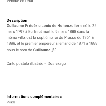
Vendue en l’état.
Casque
à
pointe
-
Anniversaire
Description
de
Guillaume Frédéric Louis de Hohenzollern
, né le
22
Guillaume
mars 1797
à Berlin et mort le
9 mars 1888
dans la
1er
même ville, est le septième roi de Prusse de 1861 à
-
1797
1888, et le premier empereur allemand de 1871 à 1888
-
er
sous le nom de
Guillaume
I
1897
Carte postale illustrée – Dos vierge
Informations complémentaires
Poids