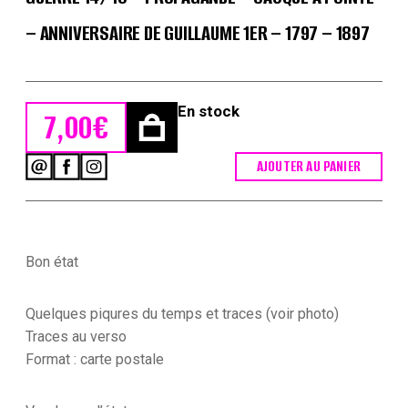
– ANNIVERSAIRE DE GUILLAUME 1ER – 1797 – 1897
En stock
7,00
€
AJOUTER AU PANIER
quantité
de
Carte
Postale
Illustrée
-
Bon état
Soldat
Prussien
-
Quelques piqures du temps et traces (voir photo)
Guerre
Traces au verso
14/18
Format : carte postale
-
Propagande
-