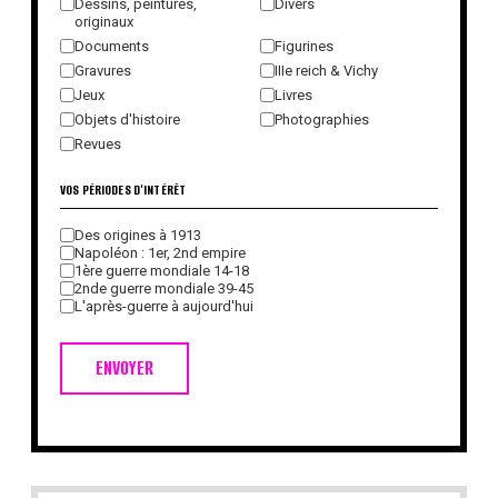
Dessins, peintures,
Divers
originaux
Documents
Figurines
Gravures
IIIe reich & Vichy
Jeux
Livres
Objets d'histoire
Photographies
Revues
VOS PÉRIODES D'INTÉRÊT
Des origines à 1913
Napoléon : 1er, 2nd empire
1ère guerre mondiale 14-18
2nde guerre mondiale 39-45
L'après-guerre à aujourd'hui
ENVOYER