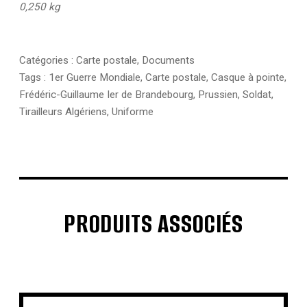
0,250 kg
Catégories :
Carte postale
,
Documents
Tags :
1er Guerre Mondiale
,
Carte postale
,
Casque à pointe
,
Frédéric-Guillaume Ier de Brandebourg
,
Prussien
,
Soldat
,
Tirailleurs Algériens
,
Uniforme
PRODUITS ASSOCIÉS
€
€
€
€
€
€
€
€