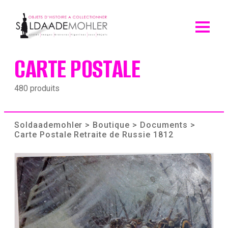
Skip
to
content
CARTE POSTALE
480 produits
Soldaademohler
>
Boutique
>
Documents
>
Carte Postale Retraite de Russie 1812