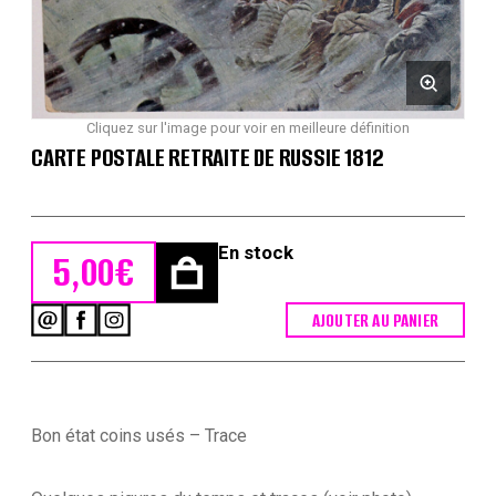
Cliquez sur l'image pour voir en meilleure définition
CARTE POSTALE RETRAITE DE RUSSIE 1812
En stock
5,00
€
AJOUTER AU PANIER
quantité
de
Carte
Postale
Retraite
de
Bon état coins usés – Trace
Russie
1812