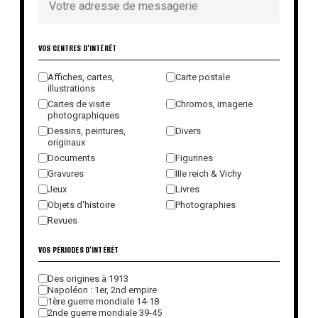
VOS CENTRES D'INTÉRÊT
Affiches, cartes,
Carte postale
illustrations
Cartes de visite
Chromos, imagerie
photographiques
Dessins, peintures,
Divers
originaux
Documents
Figurines
Gravures
IIIe reich & Vichy
Jeux
Livres
Objets d'histoire
Photographies
Revues
VOS PÉRIODES D'INTÉRÊT
Des origines à 1913
Napoléon : 1er, 2nd empire
1ère guerre mondiale 14-18
2nde guerre mondiale 39-45