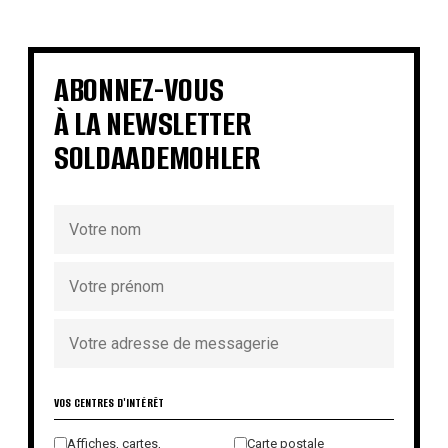
€
€
€
€
€
€
€
€
ABONNEZ-VOUS
À LA NEWSLETTER
SOLDAADEMOHLER
VOS CENTRES D'INTÉRÊT
Affiches, cartes,
Carte postale