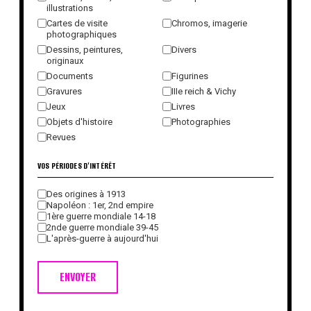
illustrations
Cartes de visite
Chromos, imagerie
photographiques
Dessins, peintures,
Divers
originaux
Documents
Figurines
Gravures
IIIe reich & Vichy
Jeux
Livres
Objets d'histoire
Photographies
Revues
VOS PÉRIODES D'INTÉRÊT
Des origines à 1913
Napoléon : 1er, 2nd empire
1ère guerre mondiale 14-18
2nde guerre mondiale 39-45
L'après-guerre à aujourd'hui
ENVOYER