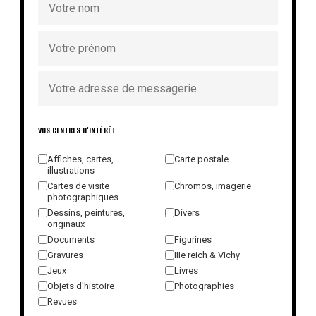
VOS CENTRES D'INTÉRÊT
Affiches, cartes,
Carte postale
illustrations
Cartes de visite
Chromos, imagerie
photographiques
Dessins, peintures,
Divers
originaux
Documents
Figurines
Gravures
IIIe reich & Vichy
Jeux
Livres
Objets d'histoire
Photographies
Revues