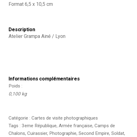
Cuirassier
Format 6,5 x 10,5 cm
-
Casque
-
Cuirasse
Description
-
Atelier Grampa Ainé / Lyon
Lyon
-
Capote
Informations complémentaires
Poids
0,100 kg
Catégorie :
Cartes de visite photographiques
Tags :
3eme République
,
Armée française
,
Camps de
Chalons
,
Cuirassier
,
Photographie
,
Second Empire
,
Soldat
,