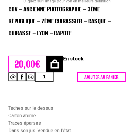
Cliquez sur l'image pour voir en meilleure définition
CDV – ANCIENNE PHOTOGRAPHIE – 3ÈME
RÉPUBLIQUE – 7ÈME CUIRASSIER – CASQUE –
CUIRASSE – LYON – CAPOTE
En stock
20,00
€
quantité
AJOUTER AU PANIER
de
CDV
-
Ancienne
Photographie
Taches sur le dessus
-
3ème
Carton abimé.
République
Traces éparses
-
Dans son jus. Vendue en l’état.
7ème