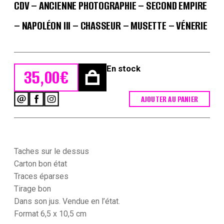
CDV – ANCIENNE PHOTOGRAPHIE – SECOND EMPIRE
– NAPOLÉON III – CHASSEUR – MUSETTE – VÉNERIE
En stock
35,00
€
AJOUTER AU PANIER
quantité
de
CDV
-
Ancienne
Photographie
Taches sur le dessus
-
Carton bon état
Second
Traces éparses
Empire
Tirage bon
-
Napoléon
Dans son jus. Vendue en l’état.
III
Format 6,5 x 10,5 cm
-