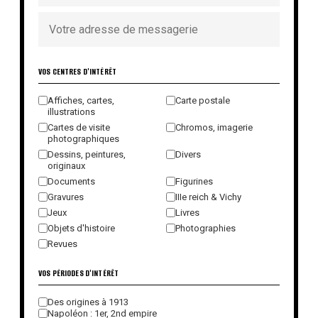
VOS CENTRES D'INTÉRÊT
Affiches, cartes,
Carte postale
illustrations
Cartes de visite
Chromos, imagerie
photographiques
Dessins, peintures,
Divers
originaux
Documents
Figurines
Gravures
IIIe reich & Vichy
Jeux
Livres
Objets d'histoire
Photographies
Revues
VOS PÉRIODES D'INTÉRÊT
Des origines à 1913
Napoléon : 1er, 2nd empire