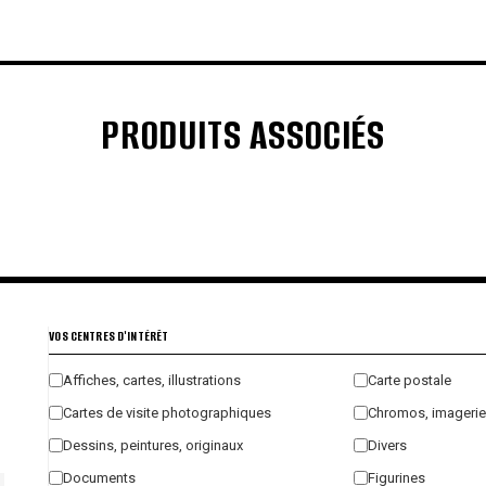
PRODUITS ASSOCIÉS
€
€
€
€
VOS CENTRES D'INTÉRÊT
Affiches, cartes, illustrations
Carte postale
Cartes de visite photographiques
Chromos, imagerie
Dessins, peintures, originaux
Divers
Documents
Figurines