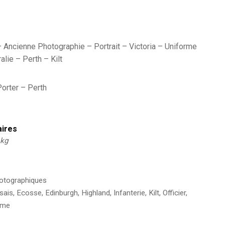
 Ancienne Photographie – Portrait – Victoria – Uniforme
lie – Perth – Kilt
Porter – Perth
aires
 kg
hotographiques
sais
,
Ecosse
,
Edinburgh
,
Highland
,
Infanterie
,
Kilt
,
Officier
,
rme