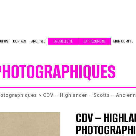
ROPOS
CONTACT
ARCHIVES
LA COLLEC’TE
LA TRÉZORERIE
MON COMPTE
 PHOTOGRAPHIQUES
photographiques
> CDV – Highlander – Scotts – Ancienne
CDV – HIGHLA
PHOTOGRAPHIE