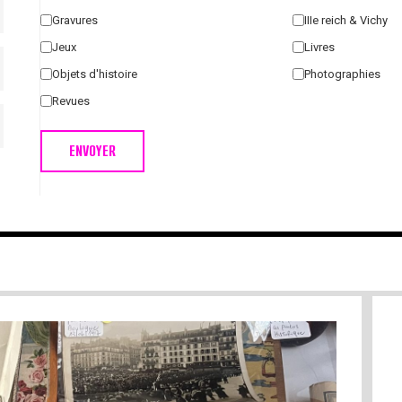
Gravures
IIIe reich & Vichy
Jeux
Livres
Objets d'histoire
Photographies
Revues
ENVOYER