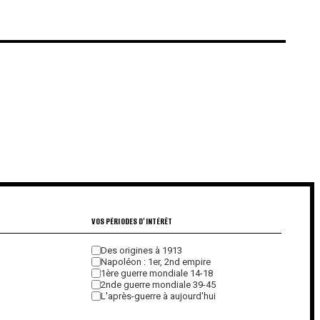
€
€
VOS PÉRIODES D'INTÉRÊT
Des origines à 1913
Napoléon : 1er, 2nd empire
1ère guerre mondiale 14-18
2nde guerre mondiale 39-45
L'après-guerre à aujourd'hui