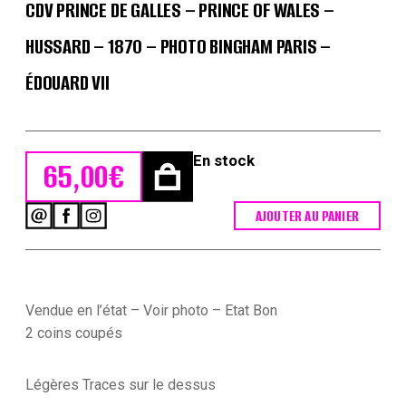
CDV PRINCE DE GALLES – PRINCE OF WALES –
HUSSARD – 1870 – PHOTO BINGHAM PARIS –
ÉDOUARD VII
En stock
65,00
€
AJOUTER AU PANIER
quantité
de
CDV
Prince
de
Galles
Vendue en l’état – Voir photo – Etat Bon
-
2 coins coupés
Prince
of
Wales
Légères Traces sur le dessus
-