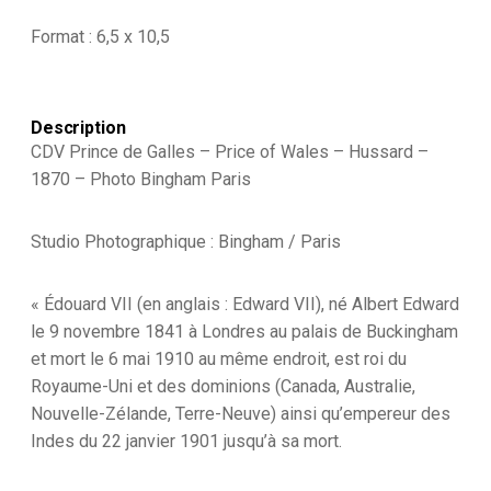
Hussard
-
Format : 6,5 x 10,5
1870
-
Photo
Bingham
Description
Paris
CDV Prince de Galles – Price of Wales – Hussard –
-
Édouard
1870 – Photo Bingham Paris
VII
Studio Photographique : Bingham / Paris
« Édouard VII (en anglais : Edward VII), né Albert Edward
le 9 novembre 1841 à Londres au palais de Buckingham
et mort le 6 mai 1910 au même endroit, est roi du
Royaume-Uni et des dominions (Canada, Australie,
Nouvelle-Zélande, Terre-Neuve) ainsi qu’empereur des
Indes du 22 janvier 1901 jusqu’à sa mort.