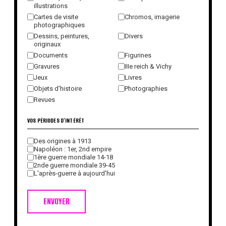
illustrations
Cartes de visite
Chromos, imagerie
photographiques
Dessins, peintures,
Divers
originaux
Documents
Figurines
Gravures
IIIe reich & Vichy
Jeux
Livres
Objets d'histoire
Photographies
Revues
VOS PÉRIODES D'INTÉRÊT
Des origines à 1913
Napoléon : 1er, 2nd empire
1ère guerre mondiale 14-18
2nde guerre mondiale 39-45
L'après-guerre à aujourd'hui
ENVOYER