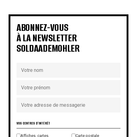
€
€
€
€
€
€
€
€
ABONNEZ-VOUS
À LA NEWSLETTER
SOLDAADEMOHLER
VOS CENTRES D'INTÉRÊT
Affiches, cartes,
Carte postale