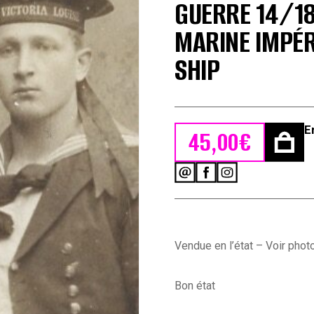
GUERRE 14/18
MARINE IMPÉR
SHIP
E
45,00
€
quantité
de
CDV
Soldat
Allemand
-
Vendue en l’état – Voir phot
Kaiserliche
Marine
-
Bon état
Matrose
-