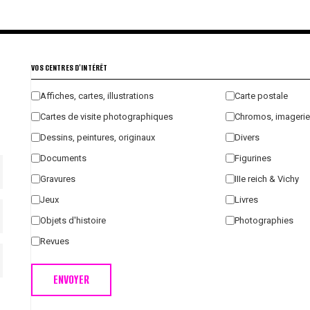
€
€
€
€
VOS CENTRES D'INTÉRÊT
Affiches, cartes, illustrations
Carte postale
Cartes de visite photographiques
Chromos, imagerie
Dessins, peintures, originaux
Divers
Documents
Figurines
Gravures
IIIe reich & Vichy
Jeux
Livres
Objets d'histoire
Photographies
Revues
ENVOYER