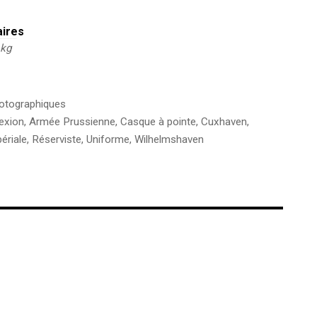
aires
 kg
hotographiques
exion
,
Armée Prussienne
,
Casque à pointe
,
Cuxhaven
,
ériale
,
Réserviste
,
Uniforme
,
Wilhelmshaven