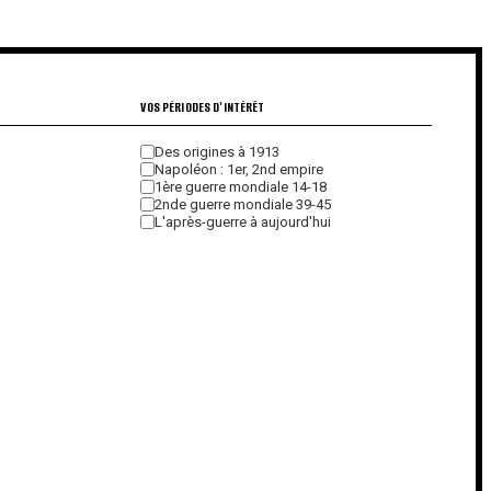
€
€
VOS PÉRIODES D'INTÉRÊT
Des origines à 1913
Napoléon : 1er, 2nd empire
1ère guerre mondiale 14-18
2nde guerre mondiale 39-45
L'après-guerre à aujourd'hui