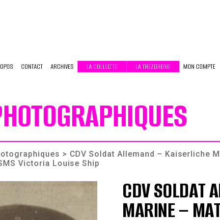
ROPOS
CONTACT
ARCHIVES
LA COLLEC’TE
LA TRÉZORERIE
MON COMPTE
 PHOTOGRAPHIQUES
photographiques
> CDV Soldat Allemand – Kaiserliche Ma
SMS Victoria Louise Ship
CDV SOLDAT A
MARINE – MAT