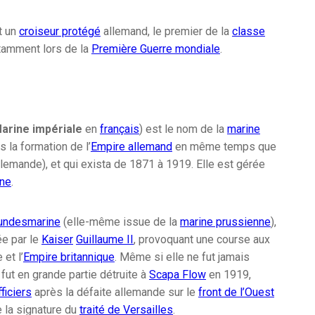
t un
croiseur protégé
allemand, le premier de la
classe
tamment lors de la
Première Guerre mondiale
.
arine impériale
en
français
) est le nom de la
marine
s la formation de l’
Empire allemand
en même temps que
lemande), et qui exista de 1871 à 1919. Elle est gérée
ine
.
undesmarine
(elle-même issue de la
marine prussienne
),
ée par le
Kaiser
Guillaume II
, provoquant une course aux
et l’
Empire britannique
. Même si elle ne fut jamais
 fut en grande partie détruite à
Scapa Flow
en 1919,
ficiers
après la défaite allemande sur le
front de l’Ouest
 la signature du
traité de Versailles
.