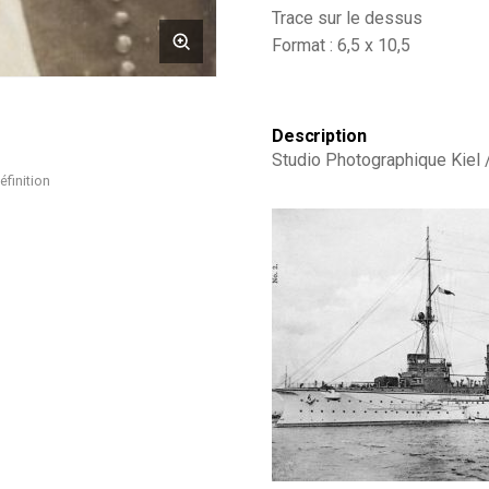
Réserviste
Trace sur le dessus
-
Format : 6,5 x 10,5
Kiel
-
Guerre
14/18
Description
-
Studio Photographique Kiel /
Marine
Allemande
éfinition
-
Marine
impériale
-
SMS
Victoria
Louise
Ship