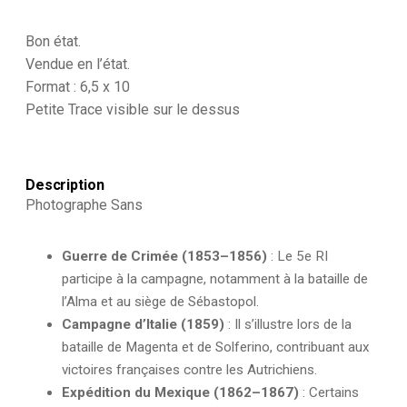
Soldat
Français
-
Bon état.
Armée
Vendue en l’état.
Infanterie
Format : 6,5 x 10
-
Petite Trace visible sur le dessus
Uniforme
-
Second
Empire
-
Description
Campement
Photographe Sans
-
5ème
Régiment
Guerre de Crimée (1853–1856)
: Le 5e RI
de
participe à la campagne, notamment à la bataille de
ligne
-
l’Alma et au siège de Sébastopol.
Vue
Campagne d’Italie (1859)
: Il s’illustre lors de la
de
bataille de Magenta et de Solferino, contribuant aux
Garnison
victoires françaises contre les Autrichiens.
Expédition du Mexique (1862–1867)
: Certains