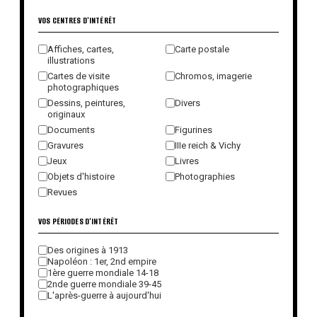
VOS CENTRES D'INTÉRÊT
Affiches, cartes,
Carte postale
illustrations
Cartes de visite
Chromos, imagerie
photographiques
Dessins, peintures,
Divers
originaux
Documents
Figurines
Gravures
IIIe reich & Vichy
Jeux
Livres
Objets d'histoire
Photographies
Revues
VOS PÉRIODES D'INTÉRÊT
Des origines à 1913
Napoléon : 1er, 2nd empire
1ère guerre mondiale 14-18
2nde guerre mondiale 39-45
L'après-guerre à aujourd'hui