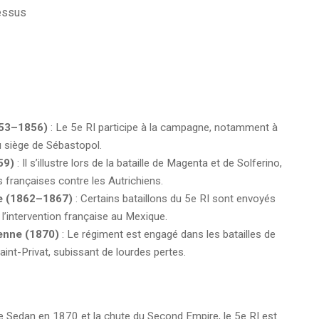
dessus
853–1856)
: Le 5e RI participe à la campagne, notamment à
au siège de Sébastopol.
59)
: Il s’illustre lors de la bataille de Magenta et de Solferino,
s françaises contre les Autrichiens.
e (1862–1867)
: Certains bataillons du 5e RI sont envoyés
 l’intervention française au Mexique.
enne (1870)
: Le régiment est engagé dans les batailles de
aint-Privat, subissant de lourdes pertes.
de Sedan en 1870 et la chute du Second Empire, le 5e RI est