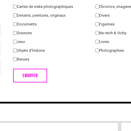
Cartes de visite photographiques
Chromos, imagerie
Dessins, peintures, originaux
Divers
Documents
Figurines
Gravures
IIIe reich & Vichy
Jeux
Livres
Objets d'histoire
Photographies
Revues
ENVOYER