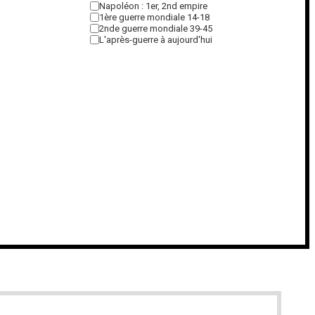
Napoléon : 1er, 2nd empire
1ère guerre mondiale 14-18
2nde guerre mondiale 39-45
L'après-guerre à aujourd'hui