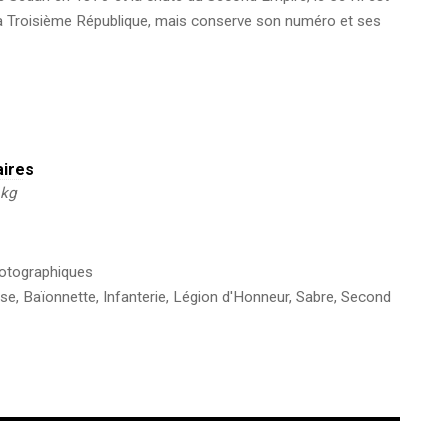
a Troisième République, mais conserve son numéro et ses
aires
 kg
hotographiques
ise
,
Baïonnette
,
Infanterie
,
Légion d'Honneur
,
Sabre
,
Second