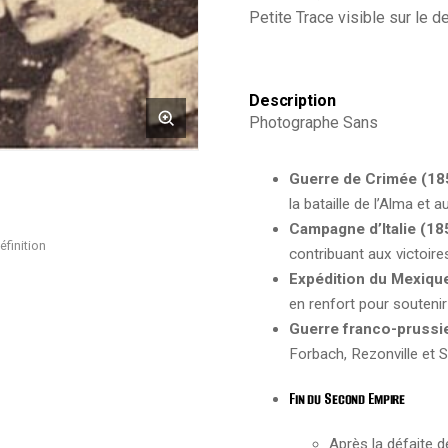
Petite Trace visible sur le 
Uniforme
-
Second
Empire
-
Description
Campement
Photographe Sans
-
5ème
Régiment
Guerre de Crimée (1
de
la bataille de l’Alma et 
ligne
-
Campagne d’Italie (18
Vue
éfinition
contribuant aux victoire
de
Expédition du Mexiqu
Garnison
en renfort pour soutenir
Guerre franco-prussi
Forbach, Rezonville et S
Fin du Second Empire
Après la défaite 