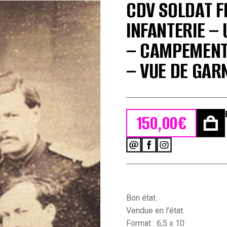
CDV SOLDAT F
INFANTERIE –
– CAMPEMENT 
– VUE DE GAR
150,00
€
quantité
de
CDV
Soldat
Français
-
Bon état.
Armée
Vendue en l’état.
Infanterie
Format : 6,5 x 10
-