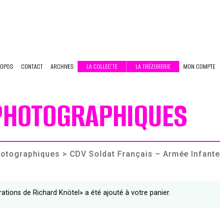
ROPOS
CONTACT
ARCHIVES
LA COLLEC’TE
LA TRÉZORERIE
MON COMPTE
 PHOTOGRAPHIQUES
photographiques
> CDV Soldat Français – Armée Infant
ations de Richard Knötel» a été ajouté à votre panier.