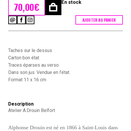
En stock
70,00
€
AJOUTER AU PANIER
quantité
de
Grande
CDV
-
Ancienne
Taches sur le dessus
Photographie
Carton bon état
-
Traces éparses au verso
3eme
Dans son jus. Vendue en l’état.
République
-
Format 11 x 16 cm
Patriotisme
-
France
-
Description
Revanche
Atelier A.Drouin Belfort
-
Belfort
-
Alphonse Drouin est né en 1866 à Saint-Louis dans
A.Drouin