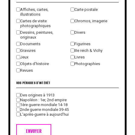
Affiches, cartes,
Carte postale
illustrations
Cartes de visite
Chromos, imagerie
photographiques
Dessins, peintures,
Divers
originaux
Documents
Figurines
Gravures
IIIe reich & Vichy
Jeux
Livres
Objets d'histoire
Photographies
Revues
VOS PÉRIODES D'INTÉRÊT
Des origines à 1913
Napoléon : 1er, 2nd empire
1ère guerre mondiale 14-18
2nde guerre mondiale 39-45
L'après-guerre à aujourd'hui
ENVOYER