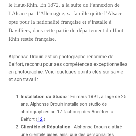
-
le Haut-Rhin. En 1872, à la suite de l’annexion de
Drapeau
l’Alsace par l’Allemagne, sa famille quitte l’Alsace,
Français
-
opte pour la nationalité française et s’installe à
Guerre
Bavilliers, dans cette partie du département du Haut-
14/18
Rhin restée française.
Alphonse Drouin est un photographe renommé de
Belfort, reconnu pour ses compétences exceptionnelles
en photographie. Voici quelques points clés sur sa vie
et son travail :
Installation du Studio
: En mars 1891, à l’âge de 25
ans, Alphonse Drouin installe son studio de
photographies au 17 faubourg des Ancêtres à
Belfort (
1
2
.)
Clientèle et Réputation
: Alphonse Drouin a attiré
une clientèle aisée, ainsi que des personnalités