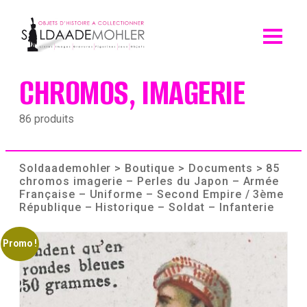
Skip
to
content
CHROMOS, IMAGERIE
86 produits
Soldaademohler
>
Boutique
>
Documents
> 85
chromos imagerie – Perles du Japon – Armée
Française – Uniforme – Second Empire / 3ème
République – Historique – Soldat – Infanterie
Promo !