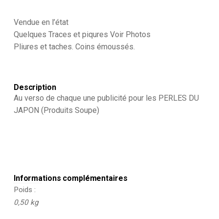
Armée
Française
Vendue en l’état
-
Uniforme
Quelques Traces et piqures Voir Photos
-
Pliures et taches. Coins émoussés.
Second
Empire
/
3ème
Description
République
-
Au verso de chaque une publicité pour les PERLES DU
Historique
JAPON (Produits Soupe)
-
Soldat
-
Infanterie
Informations complémentaires
Poids
0,50 kg