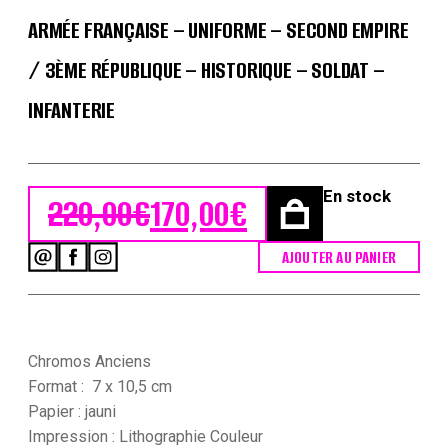
ARMÉE FRANÇAISE – UNIFORME – SECOND EMPIRE
/ 3ÈME RÉPUBLIQUE – HISTORIQUE – SOLDAT –
INFANTERIE
En stock
220,00
€
170,00
€
Le prix initial était : 220,00€.
Le prix actuel est : 170,00€.
AJOUTER AU PANIER
quantité
de
85
chromos
imagerie
-
Chromos Anciens
Perles
Format : 7 x 10,5 cm
du
Papier : jauni
Japon
Impression : Lithographie Couleur
-