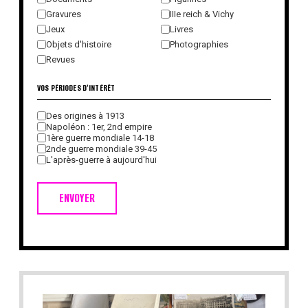
Gravures
IIIe reich & Vichy
Jeux
Livres
Objets d'histoire
Photographies
Revues
VOS PÉRIODES D'INTÉRÊT
Des origines à 1913
Napoléon : 1er, 2nd empire
1ère guerre mondiale 14-18
2nde guerre mondiale 39-45
L'après-guerre à aujourd'hui
ENVOYER