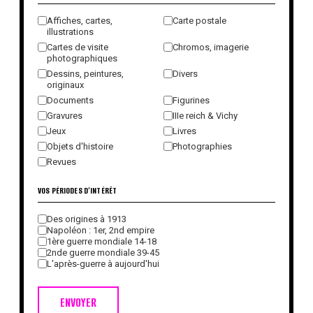
Affiches, cartes,
Carte postale
illustrations
Cartes de visite
Chromos, imagerie
photographiques
Dessins, peintures,
Divers
originaux
Documents
Figurines
Gravures
IIIe reich & Vichy
Jeux
Livres
Objets d'histoire
Photographies
Revues
VOS PÉRIODES D'INTÉRÊT
Des origines à 1913
Napoléon : 1er, 2nd empire
1ère guerre mondiale 14-18
2nde guerre mondiale 39-45
L'après-guerre à aujourd'hui
ENVOYER