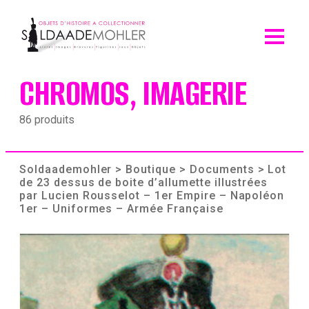
Skip
to
content
CHROMOS, IMAGERIE
86 produits
Soldaademohler
>
Boutique
>
Documents
> Lot
de 23 dessus de boite d’allumette illustrées
par Lucien Rousselot – 1er Empire – Napoléon
1er – Uniformes – Armée Française