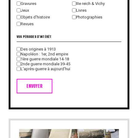
Gravures
IIIe reich & Vichy
Jeux
Livres
Objets d'histoire
Photographies
Revues
VOS PÉRIODES D'INTÉRÊT
Des origines à 1913
Napoléon : 1er, 2nd empire
1ère guerre mondiale 14-18
2nde guerre mondiale 39-45
L'après-guerre à aujourd'hui
ENVOYER