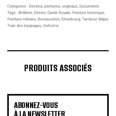
Catégories :
Dessins, peintures, originaux
,
Documents
Tags :
Artillerie
,
Dessin
,
Garde Royale
,
Peinture historique
,
Peinture militaire
,
Restauration
,
Strasbourg
,
Tambour Major
,
Train des équipages
,
Uniforme
PRODUITS ASSOCIÉS
€
€
€
€
€
€
€
€
ABONNEZ-VOUS
À LA NEWSLETTER