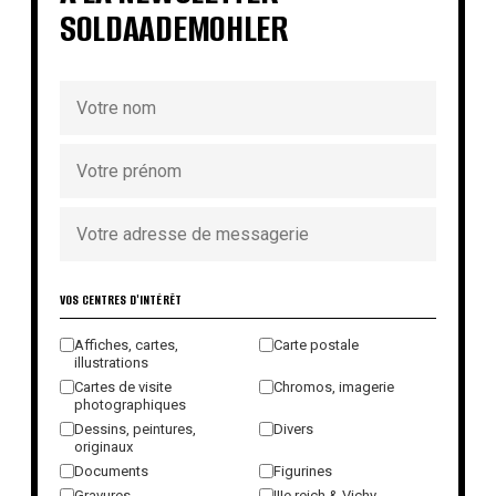
SOLDAADEMOHLER
VOS CENTRES D'INTÉRÊT
Affiches, cartes,
Carte postale
illustrations
Cartes de visite
Chromos, imagerie
photographiques
Dessins, peintures,
Divers
originaux
Documents
Figurines
Gravures
IIIe reich & Vichy