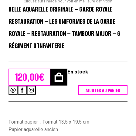
Cliquez sur l'image pour voir en meilleure définition
BELLE AQUARELLE ORIGINALE – GARDE ROYALE
RESTAURATION – LES UNIFORMES DE LA GARDE
ROYALE – RESTAURATION – TAMBOUR MAJOR – 6
RÉGIMENT D’INFANTERIE
En stock
120,00
€
AJOUTER AU PANIER
quantité
de
Belle
Aquarelle
originale
-
Format papier : Format 13,5 x 19,5 cm
Garde
Papier aquarelle ancien
Royale