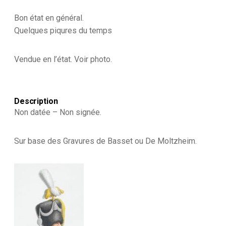
Restauration
-
Bon état en général.
Les
Quelques piqures du temps
Uniformes
de
la
Vendue en l’état. Voir photo.
Garde
Royale
-
Restauration
-
Description
Tambour
Non datée – Non signée.
Major
-
6
Sur base des Gravures de Basset ou De Moltzheim.
Régiment
d'Infanterie