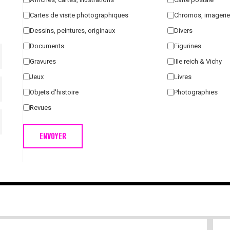
Cartes de visite photographiques
Chromos, imagerie
Dessins, peintures, originaux
Divers
Documents
Figurines
Gravures
IIIe reich & Vichy
Jeux
Livres
Objets d'histoire
Photographies
Revues
ENVOYER