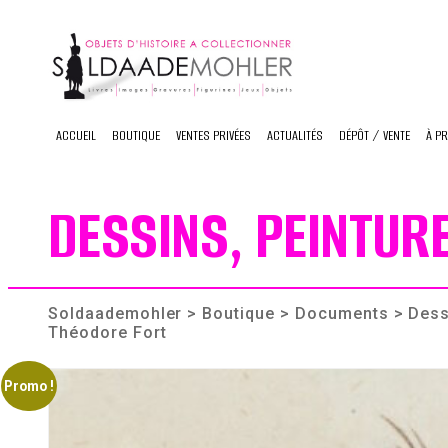
Skip
to
content
ACCUEIL
BOUTIQUE
VENTES PRIVÉES
ACTUALITÉS
DÉPÔT / VENTE
À P
DESSINS, PEINTUR
Soldaademohler
>
Boutique
>
Documents
> Dessi
Théodore Fort
Promo !