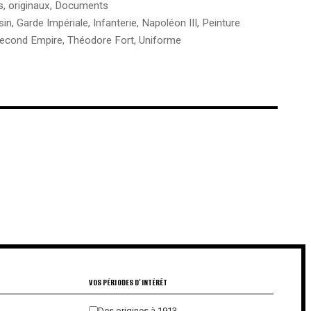
s, originaux
,
Documents
sin
,
Garde Impériale
,
Infanterie
,
Napoléon III
,
Peinture
econd Empire
,
Théodore Fort
,
Uniforme
€
€
VOS PÉRIODES D'INTÉRÊT
Des origines à 1913