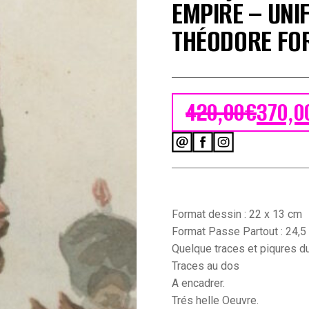
EMPIRE – UNI
THÉODORE FO
420,00
€
370,0
Le prix initial
Le prix actuel
quantité
de
Dessin
Aquarelle
-
Artillerie
Format dessin : 22 x 13 cm
Française
Format Passe Partout : 24,5
-
Quelque traces et piqures du
Garde
Traces au dos
Impériale
-
A encadrer.
Second
Trés helle Oeuvre.
Empire