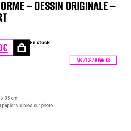
FORME – DESSIN ORIGINALE –
RT
En stock
0
€
 était : 420,00€.
 est : 370,00€.
AJOUTER AU PANIER
 x 35 cm
 papier visibles sur photo