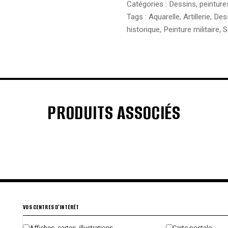
Catégories :
Dessins, peinture
Tags :
Aquarelle
,
Artillerie
,
Des
historique
,
Peinture militaire
,
S
PRODUITS ASSOCIÉS
€
€
€
€
VOS CENTRES D'INTÉRÊT
Affiches, cartes, illustrations
Carte postale