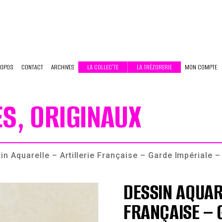
ROPOS
CONTACT
ARCHIVES
LA COLLEC’TE
LA TRÉZORERIE
MON COMPTE
ES, ORIGINAUX
n Aquarelle – Artillerie Française – Garde Impériale 
DESSIN AQUAR
FRANÇAISE – 