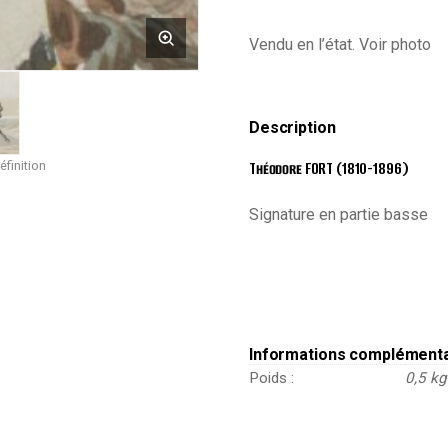
-
Uniforme
Vendu en l’état. Voir photo
-
Dessin
Originale
-
Description
Théodore
Fort
éfinition
Théodore FORT (1810-1896)
Signature en partie basse
Informations complément
Poids
0,5 kg