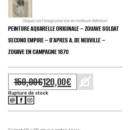
Cliquez sur l'image pour voir en meilleure définition
PEINTURE AQUARELLE ORIGINALE – ZOUAVE SOLDAT
SECOND EMPIRE – D’APRES A. DE NEUVILLE –
ZOUAVE EN CAMPAGNE 1870
150,00
€
120,00
€
Le prix initial était : 150,00€.
Le prix actuel est : 120,00€.
Rupture de stock