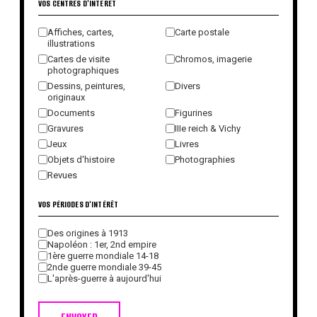
VOS CENTRES D'INTÉRÊT
Affiches, cartes,
Carte postale
illustrations
Cartes de visite
Chromos, imagerie
photographiques
Dessins, peintures,
Divers
originaux
Documents
Figurines
Gravures
IIIe reich & Vichy
Jeux
Livres
Objets d'histoire
Photographies
Revues
VOS PÉRIODES D'INTÉRÊT
Des origines à 1913
Napoléon : 1er, 2nd empire
1ère guerre mondiale 14-18
2nde guerre mondiale 39-45
L'après-guerre à aujourd'hui