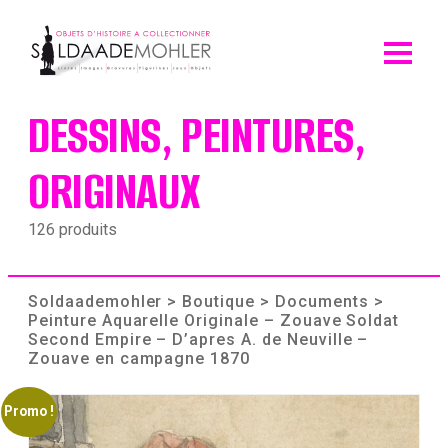
Skip
to
content
DESSINS, PEINTURES,
ORIGINAUX
126 produits
Soldaademohler
>
Boutique
>
Documents
>
Peinture Aquarelle Originale – Zouave Soldat
Second Empire – D’apres A. de Neuville –
Zouave en campagne 1870
Promo !