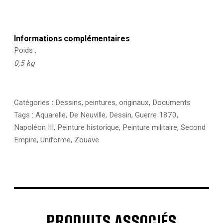
Informations complémentaires
Poids
0,5 kg
Catégories :
Dessins, peintures, originaux
,
Documents
Tags :
Aquarelle
,
De Neuville
,
Dessin
,
Guerre 1870
,
Napoléon III
,
Peinture historique
,
Peinture militaire
,
Second
Empire
,
Uniforme
,
Zouave
PRODUITS ASSOCIÉS