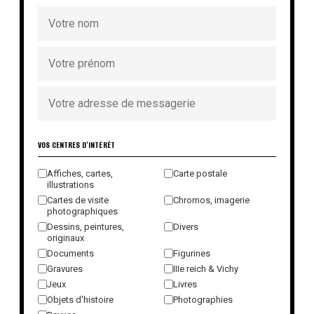
VOS CENTRES D'INTÉRÊT
Affiches, cartes,
Carte postale
illustrations
Cartes de visite
Chromos, imagerie
photographiques
Dessins, peintures,
Divers
originaux
Documents
Figurines
Gravures
IIIe reich & Vichy
Jeux
Livres
Objets d'histoire
Photographies