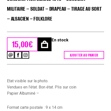
MILITAIRE – SOLDAT – DRAPEAU – TIRAGE AU SORT
– ALSACIEN – FOLKLORE
En stock
15,00
€
AJOUTER AU PANIER
quantité
de
2
Cartes
Photo
papier
Etat visible sur la photo.
originale
Vendues en l’état. Bon état. Plis sur coin
-
Papier Albuminé –
Conscription
Classe
1940
Format carte postale : 9 x 14 cm
-