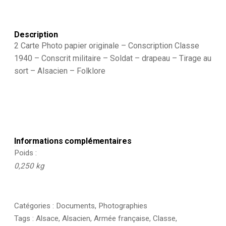
Conscrit
militaire
-
Soldat
Description
-
2 Carte Photo papier originale – Conscription Classe
drapeau
1940 – Conscrit militaire – Soldat – drapeau – Tirage au
-
sort – Alsacien – Folklore
Tirage
au
sort
-
Alsacien
-
Folklore
Informations complémentaires
Poids
0,250 kg
Catégories :
Documents
,
Photographies
Tags :
Alsace
,
Alsacien
,
Armée française
,
Classe
,