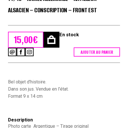
ALSACIEN – CONSCRIPTION – FRONT EST
En stock
15,00
€
AJOUTER AU PANIER
quantité
de
2
Cartes
Anciennes
Photographie
Bel objet d’histoire.
-
Dans son jus. Vendue en l’état.
Guerre
Format 9 x 14 cm
14/18
-
Armée
Allemande
-
Description
Artilleur
Photo carte Argentique – Tirage original