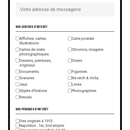
VOS CENTRES D'INTÉRÊT
Affiches, cartes,
Carte postale
illustrations
Cartes de visite
Chromos, imagerie
photographiques
Dessins, peintures,
Divers
originaux
Documents
Figurines
Gravures
IIIe reich & Vichy
Jeux
Livres
Objets d'histoire
Photographies
Revues
VOS PÉRIODES D'INTÉRÊT
Des origines à 1913
Napoléon : 1er, 2nd empire