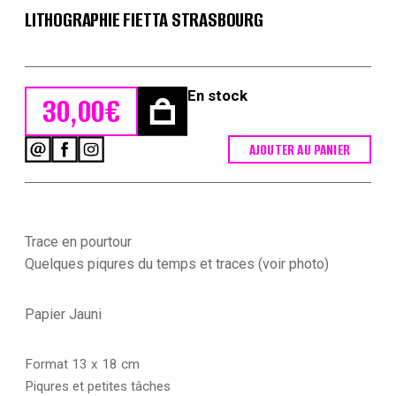
LITHOGRAPHIE FIETTA STRASBOURG
En stock
30,00
€
AJOUTER AU PANIER
quantité
de
20
cartes
-
Uniforme
Trace en pourtour
de
Quelques piqures du temps et traces (voir photo)
l'armée
Second
Empire
Papier Jauni
-
France
1870
Format 13 x 18 cm
-
Piqures et petites tâches
Carte