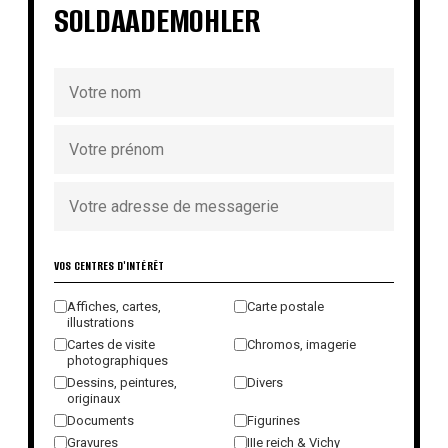
SOLDAADEMOHLER
VOS CENTRES D'INTÉRÊT
Affiches, cartes,
Carte postale
illustrations
Cartes de visite
Chromos, imagerie
photographiques
Dessins, peintures,
Divers
originaux
Documents
Figurines
Gravures
IIIe reich & Vichy