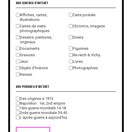
VOS CENTRES D'INTÉRÊT
Affiches, cartes,
Carte postale
illustrations
Cartes de visite
Chromos, imagerie
photographiques
Dessins, peintures,
Divers
originaux
Documents
Figurines
Gravures
IIIe reich & Vichy
Jeux
Livres
Objets d'histoire
Photographies
Revues
VOS PÉRIODES D'INTÉRÊT
Des origines à 1913
Napoléon : 1er, 2nd empire
1ère guerre mondiale 14-18
2nde guerre mondiale 39-45
L'après-guerre à aujourd'hui