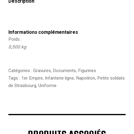
Description
main
-
Socle
bois
-
Grenadier
Informations complémentaires
-
Poids
Voltigeur
0,500 kg
-
Napoleon
1er
Catégories :
Gravures
,
Documents
,
Figurines
Tags :
1er Empire
,
Infanterie ligne
,
Napoléon
,
Petits soldats
de Strasbourg
,
Uniforme