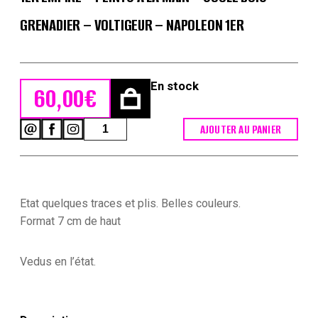
GRENADIER – VOLTIGEUR – NAPOLEON 1ER
En stock
60,00
€
quantité
AJOUTER AU PANIER
de
6
Petits
Soldats
de
Etat quelques traces et plis. Belles couleurs.
Strasbourg
-
Format 7 cm de haut
Infanterie
1er
Empire
Vedus en l’état.
-
Peints
à
la